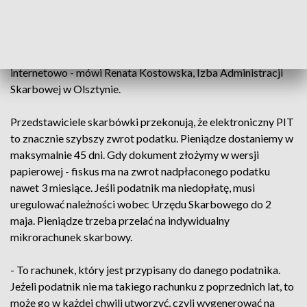
- Urzędy skarbowe w poniedziałek są czynne dłużej, do
18:00 także jest to ostatni dzwonek, ale pamiętajmy, nie
przychodźmy do urzędu skarbowego, rozliczmy się
internetowo - mówi Renata Kostowska, Izba Administracji
Skarbowej w Olsztynie.
Przedstawiciele skarbówki przekonują, że elektroniczny PIT
to znacznie szybszy zwrot podatku. Pieniądze dostaniemy w
maksymalnie 45 dni. Gdy dokument złożymy w wersji
papierowej - fiskus ma na zwrot nadpłaconego podatku
nawet 3 miesiące. Jeśli podatnik ma niedopłatę, musi
uregulować należności wobec Urzędu Skarbowego do 2
maja. Pieniądze trzeba przelać na indywidualny
mikrorachunek skarbowy.
- To rachunek, który jest przypisany do danego podatnika.
Jeżeli podatnik nie ma takiego rachunku z poprzednich lat, to
może go w każdej chwili utworzyć, czyli wygenerować na