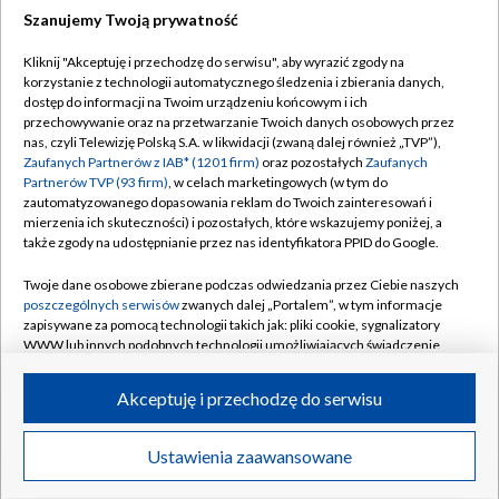
Szanujemy Twoją prywatność
Dołącz do nas:
Kliknij "Akceptuję i przechodzę do serwisu", aby wyrazić zgody na
korzystanie z technologii automatycznego śledzenia i zbierania danych,
TVP
dostęp do informacji na Twoim urządzeniu końcowym i ich
Abonament TVP
przechowywanie oraz na przetwarzanie Twoich danych osobowych przez
Regulamin TVP
nas, czyli Telewizję Polską S.A. w likwidacji (zwaną dalej również „TVP”),
Emisja w TVP
Polityka prywatności
Zaufanych Partnerów z IAB* (1201 firm)
oraz pozostałych
Zaufanych
Partnerów TVP (93 firm)
, w celach marketingowych (w tym do
Centrum informacji TVP
Moje zgody
zautomatyzowanego dopasowania reklam do Twoich zainteresowań i
mierzenia ich skuteczności) i pozostałych, które wskazujemy poniżej, a
Naziemna Telewizja Cyfrowa
Pomoc
także zgody na udostępnianie przez nas identyfikatora PPID do Google.
Sklep TVP
Biuro reklamy
Twoje dane osobowe zbierane podczas odwiedzania przez Ciebie naszych
Rada Programowa
Kontakt
poszczególnych serwisów
zwanych dalej „Portalem”, w tym informacje
zapisywane za pomocą technologii takich jak: pliki cookie, sygnalizatory
System NOS
WWW lub innych podobnych technologii umożliwiających świadczenie
dopasowanych i bezpiecznych usług, personalizację treści oraz reklam,
Informacje o nadawcy
Kanały
udostępnianie funkcji mediów społecznościowych oraz analizowanie
Akceptuję i przechodzę do serwisu
ruchu w Internecie.
Program dla prasy
©2026 Telewizja Polska S.A. w likwidacji
Biuro Reklamy
Twoje dane osobowe zbierane podczas odwiedzania przez Ciebie
Ustawienia zaawansowane
poszczególnych serwisów
na Portalu, takie jak adresy IP, identyfikatory
Ogłoszenie przetargowe
Twoich urządzeń końcowych i identyfikatory plików cookie, informacje o