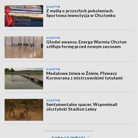
OLSZTYN
Z myślą o przyszłych pokoleniach.
Sportowa inwestycja w Olsztynku
OLSZTYN
Głodni awansu. Energa Warmia Olsztyn
szlifuje formę przed nowym sezonem
OLSZTYN
Medalowe żniwa w Żninie. Pływacy
Kormorana z mistrzowskimi tytułami
OLSZTYN
Sentymentalny spacer. Wspominali
olsztyński Stadion Leśny
ZOBACZ WIĘCEJ