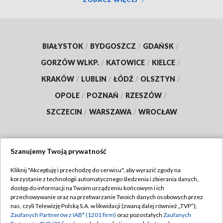
BIAŁYSTOK
/
BYDGOSZCZ
/
GDAŃSK
/
GORZÓW WLKP.
/
KATOWICE
/
KIELCE
/
KRAKÓW
/
LUBLIN
/
ŁÓDŹ
/
OLSZTYN
/
OPOLE
/
POZNAŃ
/
RZESZÓW
/
SZCZECIN
/
WARSZAWA
/
WROCŁAW
Szanujemy Twoją prywatność
Dołącz do nas:
Kliknij "Akceptuję i przechodzę do serwisu", aby wyrazić zgody na
korzystanie z technologii automatycznego śledzenia i zbierania danych,
TVP
dostęp do informacji na Twoim urządzeniu końcowym i ich
Abonament TVP
przechowywanie oraz na przetwarzanie Twoich danych osobowych przez
Regulamin TVP
nas, czyli Telewizję Polską S.A. w likwidacji (zwaną dalej również „TVP”),
Emisja w TVP
Polityka prywatności
Zaufanych Partnerów z IAB* (1201 firm)
oraz pozostałych
Zaufanych