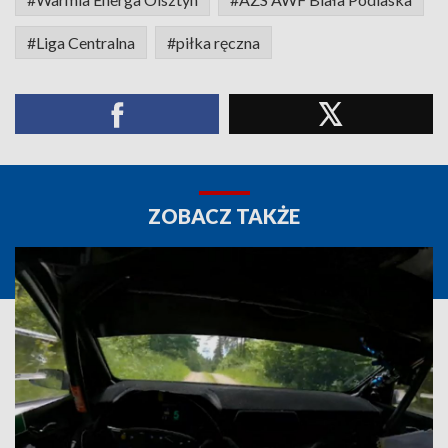
#Liga Centralna
#piłka ręczna
ZOBACZ TAKŻE