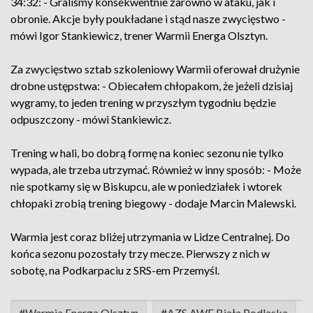
34:32: - Graliśmy konsekwentnie zarówno w ataku, jak i
obronie. Akcje były poukładane i stąd nasze zwycięstwo -
mówi Igor Stankiewicz, trener Warmii Energa Olsztyn.
Za zwycięstwo sztab szkoleniowy Warmii oferował drużynie
drobne ustępstwa: - Obiecałem chłopakom, że jeżeli dzisiaj
wygramy, to jeden trening w przyszłym tygodniu będzie
odpuszczony - mówi Stankiewicz.
Trening w hali, bo dobrą formę na koniec sezonu nie tylko
wypada, ale trzeba utrzymać. Również w inny sposób: - Może
nie spotkamy się w Biskupcu, ale w poniedziałek i wtorek
chłopaki zrobią trening biegowy - dodaje Marcin Malewski.
Warmia jest coraz bliżej utrzymania w Lidze Centralnej. Do
końca sezonu pozostały trzy mecze. Pierwszy z nich w
sobotę, na Podkarpaciu z SRS-em Przemyśl.
#Warmia Energa Olsztyn
#AZS AWF Biała Podlaska