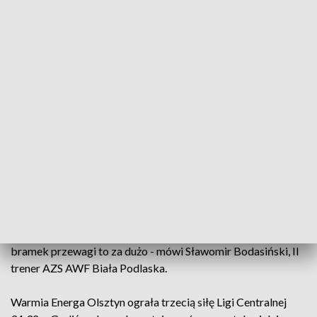
- Takie było założenie, żeby narzucić swój styl gry od
początku spotkania. Dobrze w ten mecz weszliśmy, było 2:0.
Potem kontynuowaliśmy grę w ataku. Może w obronie było
trochę słabiej, ale nie popełnialiśmy błędów w ataku - mówi
Marcin Malewski z Warmii Energa Olsztyn.
To zaowocowało dwubramkową przewagą na koniec
pierwszej połowy. W drugich 30 minutach olsztynianie
jeszcze bardziej podkręcili tempo gry, a przyjezdni zaczęli
się gubić.
- Druga połowa to już loteria. Przewaga Warmii była tak
duża, że musieliśmy ryzykować. Parę akcji rzeczywiście
przyniosło nam skutek, zbliżyliśmy się, ale jednak te 4-5
bramek przewagi to za dużo - mówi Sławomir Bodasiński, II
trener AZS AWF Biała Podlaska.
Warmia Energa Olsztyn ograła trzecią siłę Ligi Centralnej