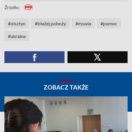
Źródło:
#olsztyn
#błażej poboży
#mswia
#pomoc
#ukraina
ZOBACZ TAKŻE