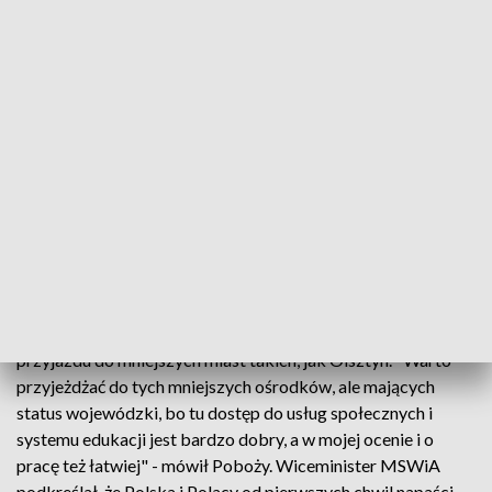
Za dostosowanie budynku do potrzeb uchodźców i
nieodpłatne przekazanie go podziękował Boguszowi
wiceminister MSWiA Błażej Poboży. "W Polsce schroniła się
niepotykana na skalę współczesnego świata liczba 3 mln
uchodźców. Około 600 tys. mieszka w polskich domach, ale
jest potrzeba kwaterowania w miejscach zbiorowego
zakwaterowania, których potrzeba coraz więcej. Tym
większa radość, że znajdują się przedsiębiorcy, którzy takie
miejsca zbiorowego zakwaterowania oferują" - powiedział
Poboży dziękując Boguszowi za jego inicjatywę.
W ocenie wiceministra MSWiA uchodźcy nie powinni się bać
przyjazdu do mniejszych miast takich, jak Olsztyn. "Warto
przyjeżdżać do tych mniejszych ośrodków, ale mających
status wojewódzki, bo tu dostęp do usług społecznych i
systemu edukacji jest bardzo dobry, a w mojej ocenie i o
pracę też łatwiej" - mówił Poboży. Wiceminister MSWiA
podkreślał, że Polska i Polacy od pierwszych chwil napaści