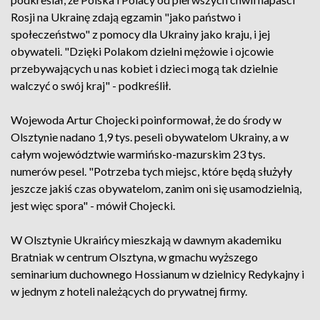
Rosji na Ukrainę zdają egzamin "jako państwo i
społeczeństwo" z pomocy dla Ukrainy jako kraju, i jej
obywateli. "Dzięki Polakom dzielni mężowie i ojcowie
przebywających u nas kobiet i dzieci mogą tak dzielnie
walczyć o swój kraj" - podkreślił.
Wojewoda Artur Chojecki poinformował, że do środy w
Olsztynie nadano 1,9 tys. peseli obywatelom Ukrainy, a w
całym województwie warmińsko-mazurskim 23 tys.
numerów pesel. "Potrzeba tych miejsc, które będą służyły
jeszcze jakiś czas obywatelom, zanim oni się usamodzielnią,
jest więc spora" - mówił Chojecki.
W Olsztynie Ukraińcy mieszkają w dawnym akademiku
Bratniak w centrum Olsztyna, w gmachu wyższego
seminarium duchownego Hossianum w dzielnicy Redykajny i
w jednym z hoteli należących do prywatnej firmy.