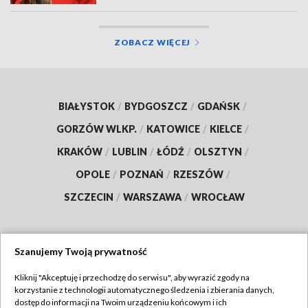
ZOBACZ WIĘCEJ
BIAŁYSTOK
/
BYDGOSZCZ
/
GDAŃSK
/
GORZÓW WLKP.
/
KATOWICE
/
KIELCE
/
KRAKÓW
/
LUBLIN
/
ŁÓDŹ
/
OLSZTYN
/
OPOLE
/
POZNAŃ
/
RZESZÓW
/
SZCZECIN
/
WARSZAWA
/
WROCŁAW
Szanujemy Twoją prywatność
Dołącz do nas:
Kliknij "Akceptuję i przechodzę do serwisu", aby wyrazić zgody na
korzystanie z technologii automatycznego śledzenia i zbierania danych,
TVP
dostęp do informacji na Twoim urządzeniu końcowym i ich