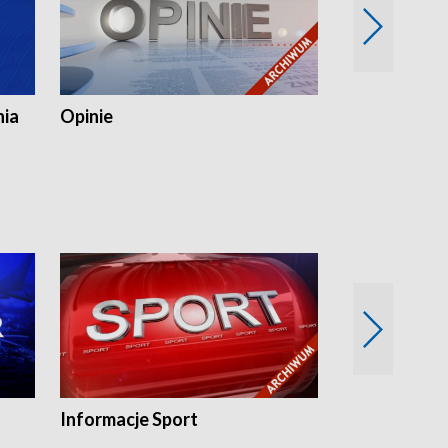
nia
Opinie
Opinie Elblą
Informacje Sport
Flesz sport