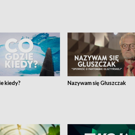
e kiedy?
Nazywam się Głuszczak