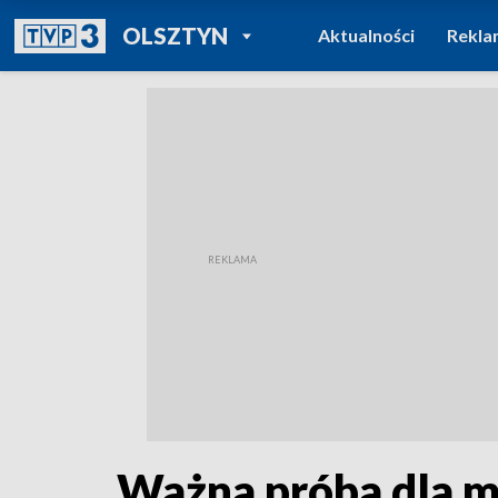
POWRÓT DO
OLSZTYN
Aktualności
Rekla
TVP REGIONY
Ważna próba dla 