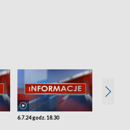
6.7.24 godz. 18.30
5.7.24 godz. 