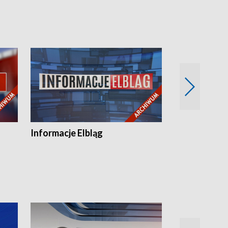
Informacje Elbląg
Wstaje nowy