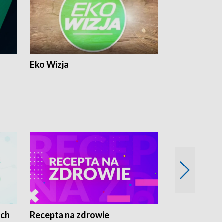
Eko Wizja
ach
Recepta na zdrowie
Wybieram z