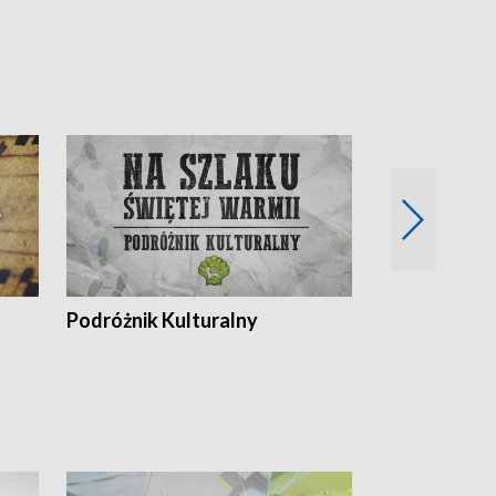
Podróżnik Kulturalny
Okolice Szla