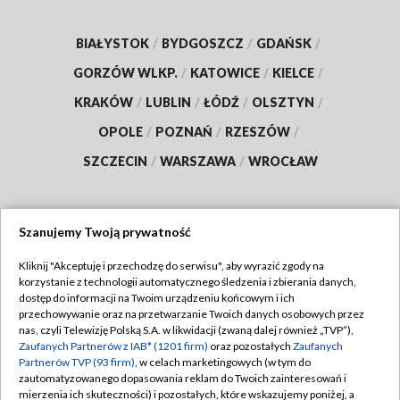
BIAŁYSTOK
/
BYDGOSZCZ
/
GDAŃSK
/
GORZÓW WLKP.
/
KATOWICE
/
KIELCE
/
KRAKÓW
/
LUBLIN
/
ŁÓDŹ
/
OLSZTYN
/
OPOLE
/
POZNAŃ
/
RZESZÓW
/
SZCZECIN
/
WARSZAWA
/
WROCŁAW
Szanujemy Twoją prywatność
Dołącz do nas:
Kliknij "Akceptuję i przechodzę do serwisu", aby wyrazić zgody na
korzystanie z technologii automatycznego śledzenia i zbierania danych,
TVP
dostęp do informacji na Twoim urządzeniu końcowym i ich
Abonament TVP
przechowywanie oraz na przetwarzanie Twoich danych osobowych przez
Regulamin TVP
nas, czyli Telewizję Polską S.A. w likwidacji (zwaną dalej również „TVP”),
Emisja w TVP
Polityka prywatności
Zaufanych Partnerów z IAB* (1201 firm)
oraz pozostałych
Zaufanych
Partnerów TVP (93 firm)
, w celach marketingowych (w tym do
Centrum informacji TVP
Moje zgody
zautomatyzowanego dopasowania reklam do Twoich zainteresowań i
mierzenia ich skuteczności) i pozostałych, które wskazujemy poniżej, a