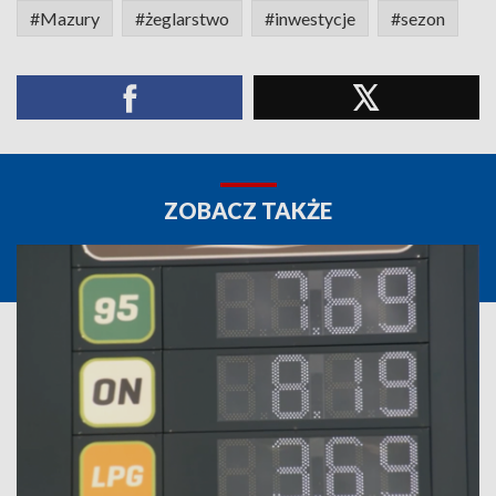
#Mazury
#żeglarstwo
#inwestycje
#sezon
ZOBACZ TAKŻE