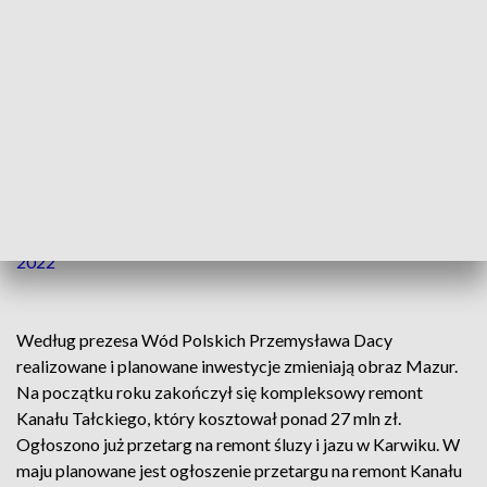
stwierdził wiceminister.
📣Droga wodna Pisz – Węgorzewo otwarta dla żeglugi.⛵️
👉
https://t.co/lANUwUBicr
🏞Zakończyliśmy remonty Kanałów:
✔️Piękna Góra łączącego jezioro Tajty z jeziorem Kisajno,
✔️Tałckiego łączącego jezioro Tałty z jeziorem
Tałtowisko.
#ŁączymyPolskę
#PolskiŁad
#żegluga
@WodyPolskie
pic.twitter.com/cEt67vyXFz
— Ministerstwo Infrastruktury (@MI_GOV_PL)
April 25,
2022
Według prezesa Wód Polskich Przemysława Dacy
realizowane i planowane inwestycje zmieniają obraz Mazur.
Na początku roku zakończył się kompleksowy remont
Kanału Tałckiego, który kosztował ponad 27 mln zł.
Ogłoszono już przetarg na remont śluzy i jazu w Karwiku. W
maju planowane jest ogłoszenie przetargu na remont Kanału