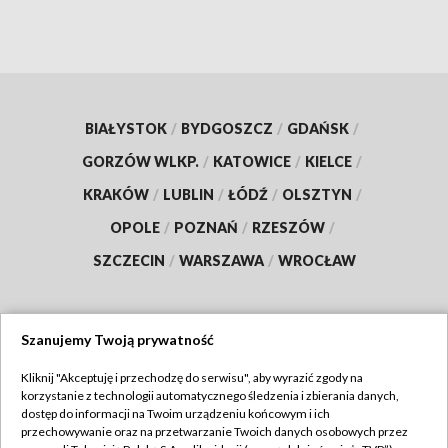
BIAŁYSTOK
/
BYDGOSZCZ
/
GDAŃSK
/
GORZÓW WLKP.
/
KATOWICE
/
KIELCE
/
KRAKÓW
/
LUBLIN
/
ŁÓDŹ
/
OLSZTYN
/
OPOLE
/
POZNAŃ
/
RZESZÓW
/
SZCZECIN
/
WARSZAWA
/
WROCŁAW
Szanujemy Twoją prywatność
Dołącz do nas:
Kliknij "Akceptuję i przechodzę do serwisu", aby wyrazić zgody na
korzystanie z technologii automatycznego śledzenia i zbierania danych,
TVP
dostęp do informacji na Twoim urządzeniu końcowym i ich
Abonament TVP
przechowywanie oraz na przetwarzanie Twoich danych osobowych przez
Regulamin TVP