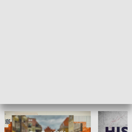
SPOŁECZEŃSTWO
Moje miejsce
Winda region
HISTORIA