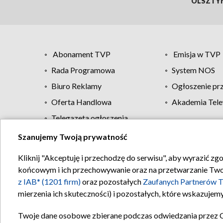
OLSZTY
Abonament TVP
Emisja w TVP
Rada Programowa
System NOS
Biuro Reklamy
Ogłoszenie pr
Oferta Handlowa
Akademia Tele
Telegazeta ogłoszenia
Szanujemy Twoją prywatność
Regulamin TVP
Kliknij "Akceptuję i przechodzę do serwisu", aby wyrazić zg
końcowym i ich przechowywanie oraz na przetwarzanie Twoich
z IAB* (1201 firm)
oraz pozostałych
Zaufanych Partnerów T
mierzenia ich skuteczności) i pozostałych, które wskazujemy
Twoje dane osobowe zbierane podczas odwiedzania przez 