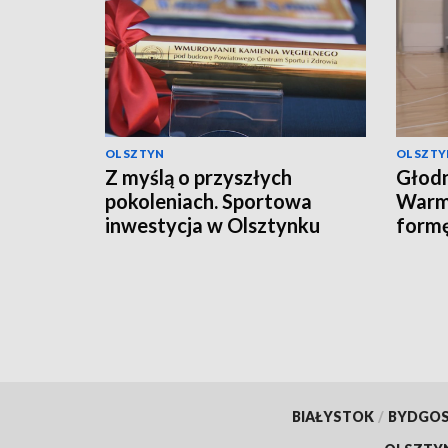
OLSZTYN
OLSZTY
Z myślą o przyszłych
Głodn
pokoleniach. Sportowa
Warmi
inwestycja w Olsztynku
form
sezo
BIAŁYSTOK
/
BYDGO