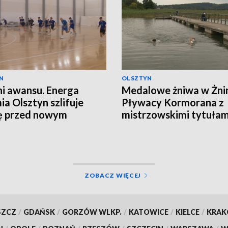
N
OLSZTYN
i awansu. Energa
Medalowe żniwa w Żnin
a Olsztyn szlifuje
Pływacy Kormorana z
ę przed nowym
mistrzowskimi tytułam
nem
ZOBACZ WIĘCEJ
SZCZ
/
GDAŃSK
/
GORZÓW WLKP.
/
KATOWICE
/
KIELCE
/
KRA