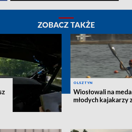
ZOBACZ TAKŻE
OLSZTYN
sz
Wiosłowali na meda
młodych kajakarzy 