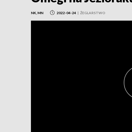
NK, MN
2022-04-24
|
ŻEGLARSTWO