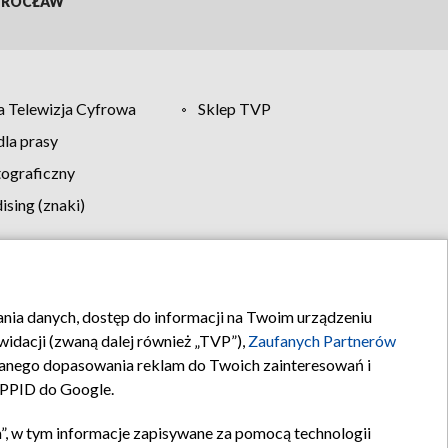
ROCŁAW
 Telewizja Cyfrowa
Sklep TVP
la prasy
tograficzny
sing (znaki)
klamy
Kontakt
rania danych, dostęp do informacji na Twoim urządzeniu
idacji (zwaną dalej również „TVP”),
Zaufanych Partnerów
anego dopasowania reklam do Twoich zainteresowań i
a PPID do Google.
”, w tym informacje zapisywane za pomocą technologii