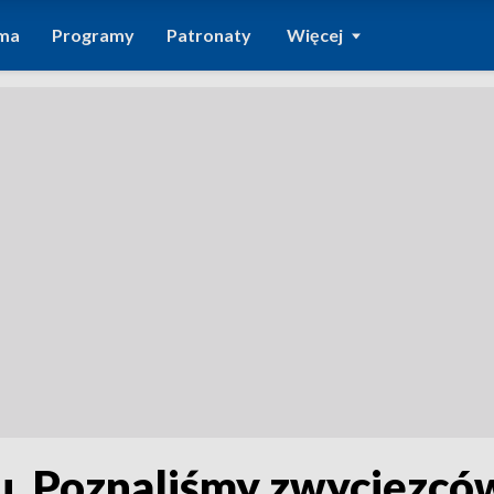
ma
Programy
Patronaty
Więcej
u. Poznaliśmy zwycięzcó