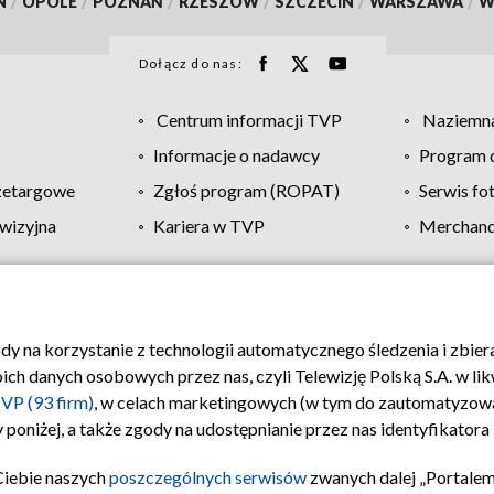
N
/
OPOLE
/
POZNAŃ
/
RZESZÓW
/
SZCZECIN
/
WARSZAWA
/
W
Dołącz do nas:
Centrum informacji TVP
Naziemna
Informacje o nadawcy
Program d
zetargowe
Zgłoś program (ROPAT)
Serwis fo
wizyjna
Kariera w TVP
Merchandi
Polityka prywatności
Moje zgody
Pomoc
Biuro re
ody na korzystanie z technologii automatycznego śledzenia i zbie
 danych osobowych przez nas, czyli Telewizję Polską S.A. w likw
VP (93 firm)
, w celach marketingowych (w tym do zautomatyzow
 poniżej, a także zgody na udostępnianie przez nas identyfikator
Ciebie naszych
poszczególnych serwisów
zwanych dalej „Portalem