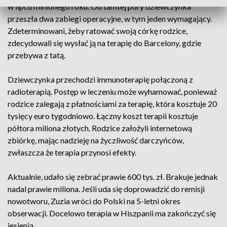
w lipcu minionego roku. Od tamtej pory dziewczynka
przeszła dwa zabiegi operacyjne, w tym jeden wymagający.
Zdeterminowani, żeby ratować swoją córkę rodzice,
zdecydowali się wysłać ją na terapię do Barcelony, gdzie
przebywa z tatą.
Dziewczynka przechodzi immunoterapię połączoną z
radioterapią. Postęp w leczeniu może wyhamować, ponieważ
rodzice zalegają z płatnościami za terapię, która kosztuje 20
tysięcy euro tygodniowo. Łączny koszt terapii kosztuje
półtora miliona złotych. Rodzice założyli internetową
zbiórkę, mając nadzieję na życzliwość darczyńców,
zwłaszcza że terapia przynosi efekty.
Aktualnie, udało się zebrać prawie 600 tys. zł. Brakuje jednak
nadal prawie miliona. Jeśli uda się doprowadzić do remisji
nowotworu, Zuzia wróci do Polski na 5-letni okres
obserwacji. Docelowo terapia w Hiszpanii ma zakończyć się
jesienią.