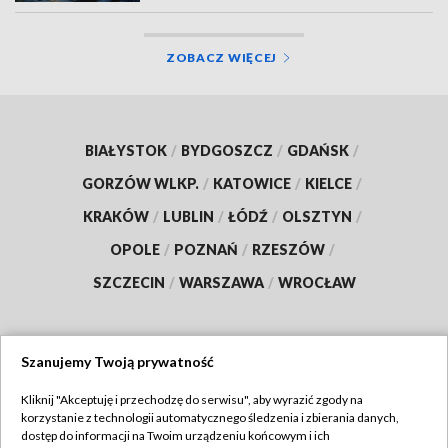
ZOBACZ WIĘCEJ
BIAŁYSTOK
/
BYDGOSZCZ
/
GDAŃSK
/
GORZÓW WLKP.
/
KATOWICE
/
KIELCE
/
KRAKÓW
/
LUBLIN
/
ŁÓDŹ
/
OLSZTYN
/
OPOLE
/
POZNAŃ
/
RZESZÓW
/
SZCZECIN
/
WARSZAWA
/
WROCŁAW
Szanujemy Twoją prywatność
Dołącz do nas:
Kliknij "Akceptuję i przechodzę do serwisu", aby wyrazić zgody na
korzystanie z technologii automatycznego śledzenia i zbierania danych,
TVP
dostęp do informacji na Twoim urządzeniu końcowym i ich