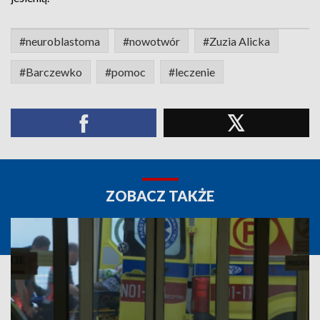
#neuroblastoma
#nowotwór
#Zuzia Alicka
#Barczewko
#pomoc
#leczenie
ZOBACZ TAKŻE