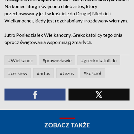
Na koniec liturgii święcono chleb artos, który
przechowywany jest w kościele do Drugiej Niedzieli
Wielkanocnej, kiedy jest rozdrabniany i rozdawany wiernym.
Jutro Poniedziałek Wielkanocny. Grekokatolicy tego dnia
oprócz świętowania wspominają zmarłych.
#Wielkanoc
#prawosławie
#greckokatolicki
#cerkiew
#artos
#Jezus
#kościół
ZOBACZ TAKŻE