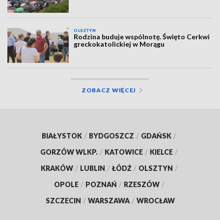
OLSZTYN
Rodzina buduje wspólnotę. Święto Cerkwi
greckokatolickiej w Morągu
ZOBACZ WIĘCEJ
BIAŁYSTOK
/
BYDGOSZCZ
/
GDAŃSK
/
GORZÓW WLKP.
/
KATOWICE
/
KIELCE
/
KRAKÓW
/
LUBLIN
/
ŁÓDŹ
/
OLSZTYN
/
OPOLE
/
POZNAŃ
/
RZESZÓW
/
SZCZECIN
/
WARSZAWA
/
WROCŁAW