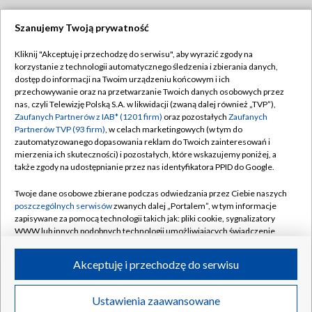
Szanujemy Twoją prywatność
Dołącz do nas:
Kliknij "Akceptuję i przechodzę do serwisu", aby wyrazić zgody na
korzystanie z technologii automatycznego śledzenia i zbierania danych,
TVP
dostęp do informacji na Twoim urządzeniu końcowym i ich
Abonament TVP
przechowywanie oraz na przetwarzanie Twoich danych osobowych przez
Regulamin TVP
nas, czyli Telewizję Polską S.A. w likwidacji (zwaną dalej również „TVP”),
Emisja w TVP
Polityka prywatności
Zaufanych Partnerów z IAB* (1201 firm)
oraz pozostałych
Zaufanych
Partnerów TVP (93 firm)
, w celach marketingowych (w tym do
Centrum informacji TVP
Moje zgody
zautomatyzowanego dopasowania reklam do Twoich zainteresowań i
mierzenia ich skuteczności) i pozostałych, które wskazujemy poniżej, a
Naziemna Telewizja Cyfrowa
Pomoc
także zgody na udostępnianie przez nas identyfikatora PPID do Google.
Sklep TVP
Biuro reklamy
Twoje dane osobowe zbierane podczas odwiedzania przez Ciebie naszych
Rada Programowa
Kontakt
poszczególnych serwisów
zwanych dalej „Portalem”, w tym informacje
zapisywane za pomocą technologii takich jak: pliki cookie, sygnalizatory
System NOS
WWW lub innych podobnych technologii umożliwiających świadczenie
dopasowanych i bezpiecznych usług, personalizację treści oraz reklam,
Informacje o nadawcy
Kanały
udostępnianie funkcji mediów społecznościowych oraz analizowanie
Akceptuję i przechodzę do serwisu
ruchu w Internecie.
Program dla prasy
©2026 Telewizja Polska S.A. w likwidacji
Biuro Reklamy
Twoje dane osobowe zbierane podczas odwiedzania przez Ciebie
Ustawienia zaawansowane
poszczególnych serwisów
na Portalu, takie jak adresy IP, identyfikatory