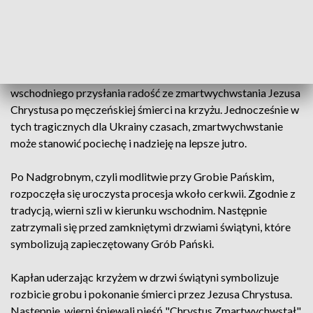
cerkwi greckokatolickiej, gdzie składali pocałunki na
płaszczenicy, czyli całunie, na którym widnieje wizerunek
Jezusa Chrystusa złożonego do grobu.
Jednak wojna w Ukrainie wielu chrześcijanom obrządku
wschodniego przysłania radość ze zmartwychwstania Jezusa
Chrystusa po męczeńskiej śmierci na krzyżu. Jednocześnie w
tych tragicznych dla Ukrainy czasach, zmartwychwstanie
może stanowić pociechę i nadzieję na lepsze jutro.
Po Nadgrobnym, czyli modlitwie przy Grobie Pańskim,
rozpoczęła się uroczysta procesja wkoło cerkwii. Zgodnie z
tradycją, wierni szli w kierunku wschodnim. Następnie
zatrzymali się przed zamkniętymi drzwiami świątyni, które
symbolizują zapieczętowany Grób Pański.
Kapłan uderzając krzyżem w drzwi świątyni symbolizuje
rozbicie grobu i pokonanie śmierci przez Jezusa Chrystusa.
Następnie, wierni śpiewali pieśń "Chrystus Zmartwychwstał".