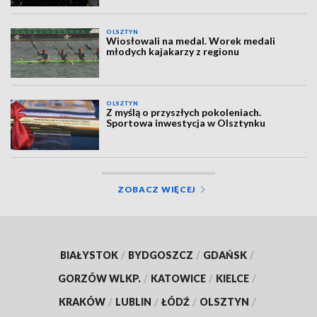
OLSZTYN
Wiosłowali na medal. Worek medali
młodych kajakarzy z regionu
OLSZTYN
Z myślą o przyszłych pokoleniach.
Sportowa inwestycja w Olsztynku
ZOBACZ WIĘCEJ
BIAŁYSTOK
/
BYDGOSZCZ
/
GDAŃSK
/
GORZÓW WLKP.
/
KATOWICE
/
KIELCE
/
KRAKÓW
/
LUBLIN
/
ŁÓDŹ
/
OLSZTYN
/