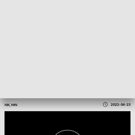
POWRÓT DO
OLSZTYN
TVP REGIONY
Omegi na start. Rywalizacja na Jezioraku
2022-04-23
NK, MN