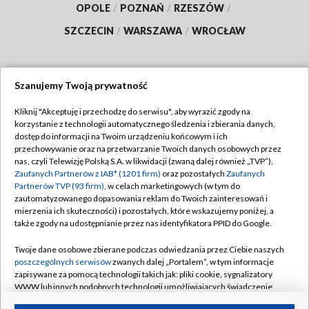
OPOLE
/
POZNAŃ
/
RZESZÓW
/
SZCZECIN
/
WARSZAWA
/
WROCŁAW
Szanujemy Twoją prywatność
Dołącz do nas:
Kliknij "Akceptuję i przechodzę do serwisu", aby wyrazić zgody na
korzystanie z technologii automatycznego śledzenia i zbierania danych,
TVP
dostęp do informacji na Twoim urządzeniu końcowym i ich
Abonament TVP
przechowywanie oraz na przetwarzanie Twoich danych osobowych przez
Regulamin TVP
nas, czyli Telewizję Polską S.A. w likwidacji (zwaną dalej również „TVP”),
Emisja w TVP
Polityka prywatności
Zaufanych Partnerów z IAB* (1201 firm)
oraz pozostałych
Zaufanych
Partnerów TVP (93 firm)
, w celach marketingowych (w tym do
Centrum informacji TVP
Moje zgody
zautomatyzowanego dopasowania reklam do Twoich zainteresowań i
mierzenia ich skuteczności) i pozostałych, które wskazujemy poniżej, a
Naziemna Telewizja Cyfrowa
Pomoc
także zgody na udostępnianie przez nas identyfikatora PPID do Google.
Sklep TVP
Biuro reklamy
Twoje dane osobowe zbierane podczas odwiedzania przez Ciebie naszych
Rada Programowa
Kontakt
poszczególnych serwisów
zwanych dalej „Portalem”, w tym informacje
zapisywane za pomocą technologii takich jak: pliki cookie, sygnalizatory
System NOS
WWW lub innych podobnych technologii umożliwiających świadczenie
dopasowanych i bezpiecznych usług, personalizację treści oraz reklam,
Informacje o nadawcy
Kanały