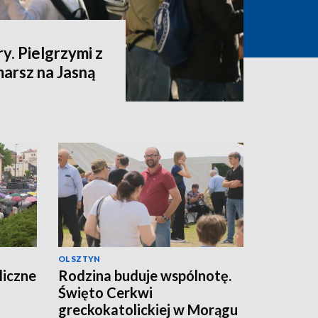
y. Pielgrzymi z
marsz na Jasną
OLSZTYN
liczne
Rodzina buduje wspólnotę.
Święto Cerkwi
greckokatolickiej w Morągu