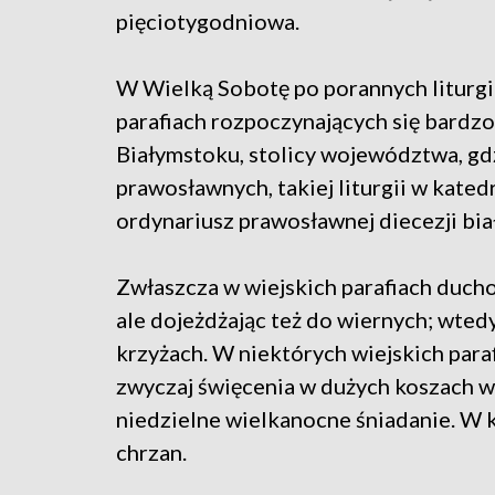
pięciotygodniowa.
W Wielką Sobotę po porannych liturgi
parafiach rozpoczynających się bardz
Białymstoku, stolicy województwa, gdz
prawosławnych, takiej liturgii w kate
ordynariusz prawosławnej diecezji bia
Zwłaszcza w wiejskich parafiach duch
ale dojeżdżając też do wiernych; wted
krzyżach. W niektórych wiejskich para
zwyczaj święcenia w dużych koszach 
niedzielne wielkanocne śniadanie. W ko
chrzan.