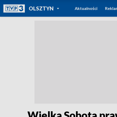
POWRÓT DO
OLSZTYN
Aktualności
Rekla
TVP REGIONY
Wielka Sobota pra