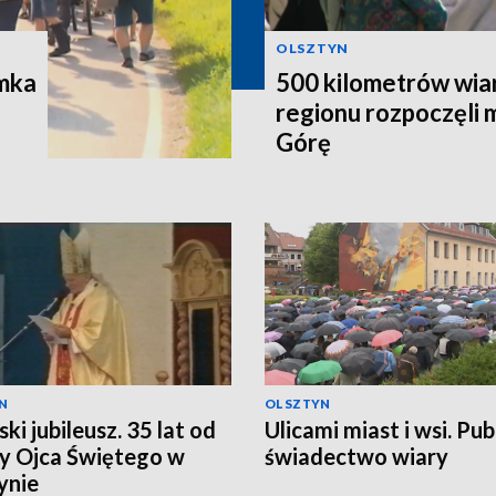
OLSZTYN
ymka
500 kilometrów wiar
regionu rozpoczęli 
Górę
N
OLSZTYN
ki jubileusz. 35 lat od
Ulicami miast i wsi. Pub
y Ojca Świętego w
świadectwo wiary
ynie