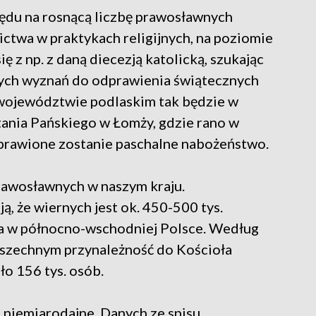
lędu na rosnącą liczbę prawosławnych
ctwa w praktykach religijnych, na poziomie
ę z np. z daną diecezją katolicką, szukając
nych wyznań do odprawienia świątecznych
województwie podlaskim tak będzie w
ania Pańskiego w Łomży, gdzie rano w
prawione zostanie paschalne nabożeństwo.
rawosławnych w naszym kraju.
ą, że wiernych jest ok. 450-500 tys.
zka w północno-wschodniej Polsce. Według
szechnym przynależność do Kościoła
o 156 tys. osób.
 niemiarodajne. Danych ze spisu