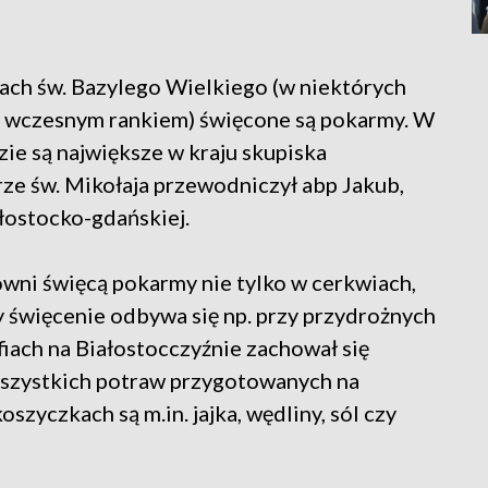
ach św. Bazylego Wielkiego (w niektórych
o wczesnym rankiem) święcone są pokarmy. W
ie są największe w kraju skupiska
drze św. Mikołaja przewodniczył abp Jakub,
łostocko-gdańskiej.
owni święcą pokarmy nie tylko w cerkwiach,
y święcenie odbywa się np. przy przydrożnych
fiach na Białostocczyźnie zachował się
wszystkich potraw przygotowanych na
szyczkach są m.in. jajka, wędliny, sól czy