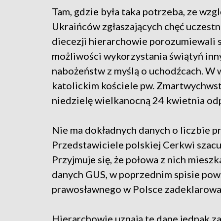
Tam, gdzie była taka potrzeba, ze wzg
Ukraińców zgłaszających chęć uczestni
diecezji hierarchowie porozumiewali si
możliwości wykorzystania świątyń in
nabożeństw z myślą o uchodźcach. W 
katolickim kościele pw. Zmartwychwst
niedzielę wielkanocną 24 kwietnia od
Nie ma dokładnych danych o liczbie p
Przedstawiciele polskiej Cerkwi szacuj
Przyjmuje się, że połowa z nich mies
danych GUS, w poprzednim spisie pow
prawosławnego w Polsce zadeklarował
Hierarchowie uznają te dane jednak za