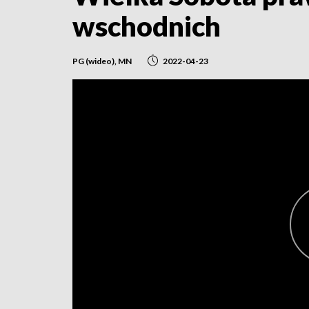
wschodnich
PG (wideo), MN
2022-04-23