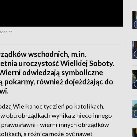
chodnich
rządków wschodnich, m.in.
etnia uroczystość Wielkiej Soboty.
 Wierni odwiedzają symboliczne
ą pokarmy, również dojeżdżając do
wi.
dzą Wielkanoc tydzień po katolikach.
 w obu obrządkach wynika z nieco innego
o prawosławni i wierni innych obrządków
olikach, a różnica może być nawet