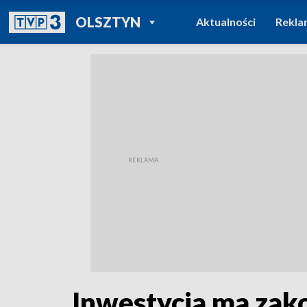
POWRÓT DO
OLSZTYN
Aktualności
Rekla
TVP REGIONY
Inwestycja ma zak