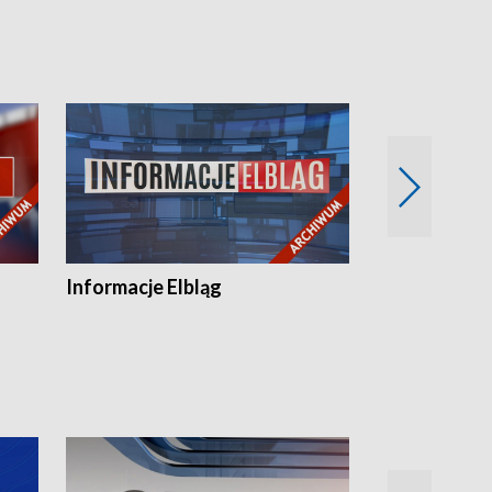
Informacje Elbląg
Wstaje nowy