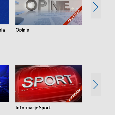
nia
Opinie
Opinie Elblą
Informacje Sport
Flesz sport