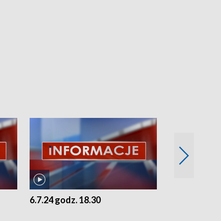
6.7.24 godz. 18.30
5.7.24 godz. 