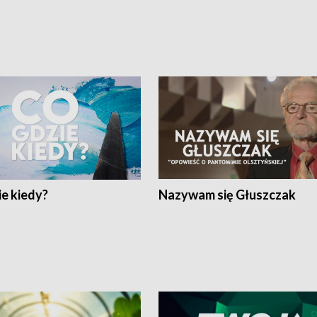
e kiedy?
Nazywam się Głuszczak