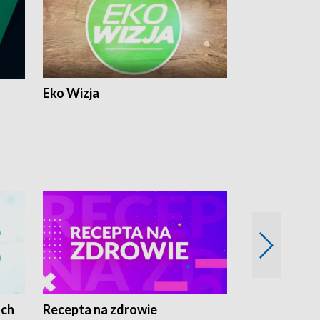
Eko Wizja
ach
Recepta na zdrowie
Wybieram z