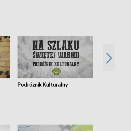
Podróżnik Kulturalny
Okolice Szla