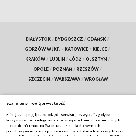
BIAŁYSTOK
/
BYDGOSZCZ
/
GDAŃSK
/
GORZÓW WLKP.
/
KATOWICE
/
KIELCE
/
KRAKÓW
/
LUBLIN
/
ŁÓDŹ
/
OLSZTYN
/
OPOLE
/
POZNAŃ
/
RZESZÓW
/
SZCZECIN
/
WARSZAWA
/
WROCŁAW
Szanujemy Twoją prywatność
Dołącz do nas:
Kliknij "Akceptuję i przechodzę do serwisu", aby wyrazić zgody na
korzystanie z technologii automatycznego śledzenia i zbierania danych,
TVP
dostęp do informacji na Twoim urządzeniu końcowym i ich
Abonament TVP
przechowywanie oraz na przetwarzanie Twoich danych osobowych przez
Regulamin TVP