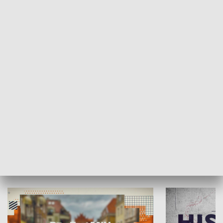
SPOŁECZEŃSTWO
Moje miejsce
Winda region
HISTORIA