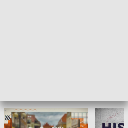
SPOŁECZEŃSTWO
Moje miejsce
Winda region
HISTORIA