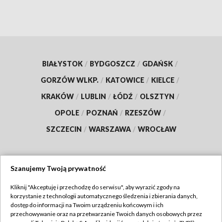
BIAŁYSTOK
/
BYDGOSZCZ
/
GDAŃSK
/
GORZÓW WLKP.
/
KATOWICE
/
KIELCE
/
KRAKÓW
/
LUBLIN
/
ŁÓDŹ
/
OLSZTYN
/
OPOLE
/
POZNAŃ
/
RZESZÓW
/
SZCZECIN
/
WARSZAWA
/
WROCŁAW
Szanujemy Twoją prywatność
Dołącz do nas:
Kliknij "Akceptuję i przechodzę do serwisu", aby wyrazić zgody na
korzystanie z technologii automatycznego śledzenia i zbierania danych,
TVP
dostęp do informacji na Twoim urządzeniu końcowym i ich
Abonament TVP
przechowywanie oraz na przetwarzanie Twoich danych osobowych przez
Regulamin TVP