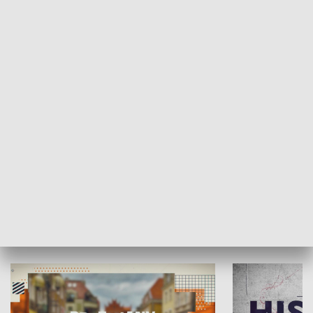
SPOŁECZEŃSTWO
Moje miejsce
Winda region
HISTORIA