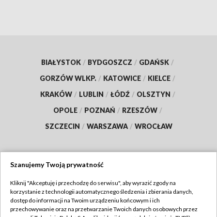
BIAŁYSTOK
/
BYDGOSZCZ
/
GDAŃSK
/
GORZÓW WLKP.
/
KATOWICE
/
KIELCE
/
KRAKÓW
/
LUBLIN
/
ŁÓDŹ
/
OLSZTYN
/
OPOLE
/
POZNAŃ
/
RZESZÓW
/
SZCZECIN
/
WARSZAWA
/
WROCŁAW
Szanujemy Twoją prywatność
Dołącz do nas:
Kliknij "Akceptuję i przechodzę do serwisu", aby wyrazić zgody na
korzystanie z technologii automatycznego śledzenia i zbierania danych,
TVP
dostęp do informacji na Twoim urządzeniu końcowym i ich
Abonament TVP
przechowywanie oraz na przetwarzanie Twoich danych osobowych przez
Regulamin TVP