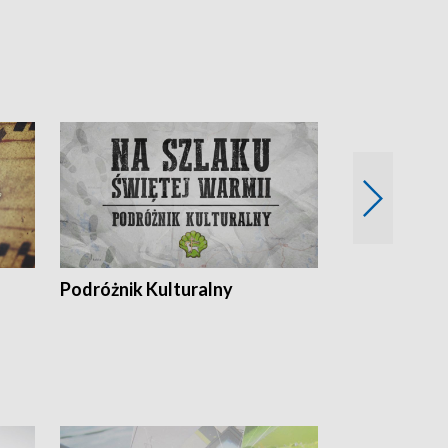
Podróżnik Kulturalny
Okolice Szla