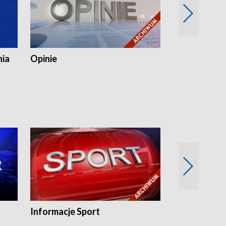
nia
Opinie
Opinie Elblą
Informacje Sport
Flesz sport