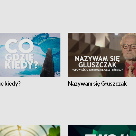
e kiedy?
Nazywam się Głuszczak