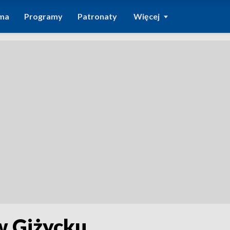
ma
Programy
Patronaty
Więcej
w Giżycku