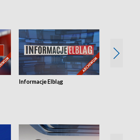
Informacje Elbląg
Wstaje nowy