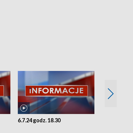
6.7.24 godz. 18.30
5.7.24 godz. 