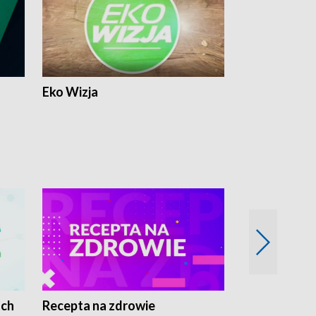
Eko Wizja
ach
Recepta na zdrowie
Wybieram z