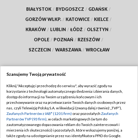
BIAŁYSTOK
/
BYDGOSZCZ
/
GDAŃSK
/
GORZÓW WLKP.
/
KATOWICE
/
KIELCE
/
KRAKÓW
/
LUBLIN
/
ŁÓDŹ
/
OLSZTYN
/
OPOLE
/
POZNAŃ
/
RZESZÓW
/
SZCZECIN
/
WARSZAWA
/
WROCŁAW
Szanujemy Twoją prywatność
Dołącz do nas:
Kliknij "Akceptuję i przechodzę do serwisu", aby wyrazić zgody na
korzystanie z technologii automatycznego śledzenia i zbierania danych,
TVP
dostęp do informacji na Twoim urządzeniu końcowym i ich
Abonament TVP
przechowywanie oraz na przetwarzanie Twoich danych osobowych przez
Regulamin TVP
nas, czyli Telewizję Polską S.A. w likwidacji (zwaną dalej również „TVP”),
Emisja w TVP
Zaufanych Partnerów z IAB* (1201 firm)
oraz pozostałych
Zaufanych
Polityka prywatności
Partnerów TVP (93 firm)
, w celach marketingowych (w tym do
Centrum informacji TVP
Moje zgody
zautomatyzowanego dopasowania reklam do Twoich zainteresowań i
mierzenia ich skuteczności) i pozostałych, które wskazujemy poniżej, a
Naziemna Telewizja Cyfrowa
Pomoc
także zgody na udostępnianie przez nas identyfikatora PPID do Google.