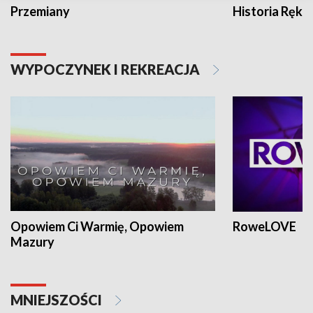
Przemiany
Historia Ręką
WYPOCZYNEK I REKREACJA
Opowiem Ci Warmię, Opowiem
RoweLOVE
Mazury
MNIEJSZOŚCI