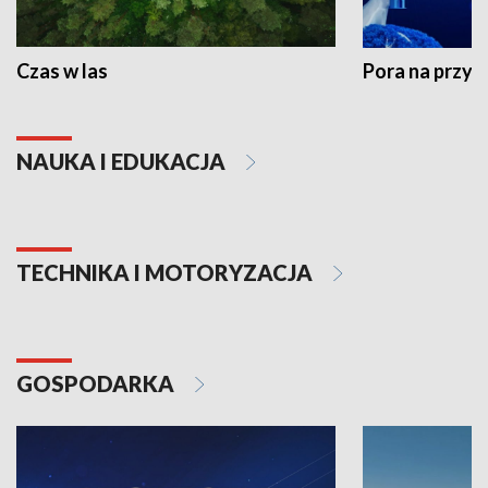
Czas w las
Pora na przyr
NAUKA I EDUKACJA
TECHNIKA I MOTORYZACJA
GOSPODARKA