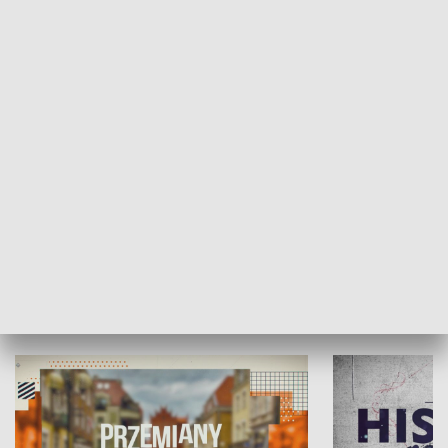
SPOŁECZEŃSTWO
Moje miejsce
Winda region
HISTORIA