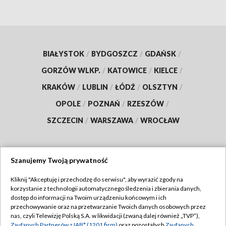
BIAŁYSTOK
/
BYDGOSZCZ
/
GDAŃSK
/
GORZÓW WLKP.
/
KATOWICE
/
KIELCE
/
KRAKÓW
/
LUBLIN
/
ŁÓDŹ
/
OLSZTYN
/
OPOLE
/
POZNAŃ
/
RZESZÓW
/
SZCZECIN
/
WARSZAWA
/
WROCŁAW
Szanujemy Twoją prywatność
Dołącz do nas:
Kliknij "Akceptuję i przechodzę do serwisu", aby wyrazić zgody na
korzystanie z technologii automatycznego śledzenia i zbierania danych,
TVP
dostęp do informacji na Twoim urządzeniu końcowym i ich
Abonament TVP
przechowywanie oraz na przetwarzanie Twoich danych osobowych przez
Regulamin TVP
nas, czyli Telewizję Polską S.A. w likwidacji (zwaną dalej również „TVP”),
Emisja w TVP
Zaufanych Partnerów z IAB* (1201 firm)
oraz pozostałych
Zaufanych
Polityka prywatności