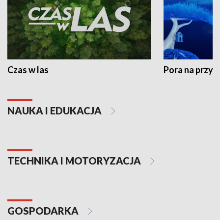
Czas w las
Pora na przyr
NAUKA I EDUKACJA
TECHNIKA I MOTORYZACJA
GOSPODARKA