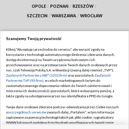
OPOLE
/
POZNAŃ
/
RZESZÓW
/
SZCZECIN
/
WARSZAWA
/
WROCŁAW
Szanujemy Twoją prywatność
Dołącz do nas:
Kliknij "Akceptuję i przechodzę do serwisu", aby wyrazić zgody na
korzystanie z technologii automatycznego śledzenia i zbierania danych,
TVP
dostęp do informacji na Twoim urządzeniu końcowym i ich
Abonament TVP
przechowywanie oraz na przetwarzanie Twoich danych osobowych przez
Regulamin TVP
nas, czyli Telewizję Polską S.A. w likwidacji (zwaną dalej również „TVP”),
Emisja w TVP
Polityka prywatności
Zaufanych Partnerów z IAB* (1201 firm)
oraz pozostałych
Zaufanych
Partnerów TVP (93 firm)
, w celach marketingowych (w tym do
Centrum informacji TVP
Moje zgody
zautomatyzowanego dopasowania reklam do Twoich zainteresowań i
mierzenia ich skuteczności) i pozostałych, które wskazujemy poniżej, a
Naziemna Telewizja Cyfrowa
Pomoc
także zgody na udostępnianie przez nas identyfikatora PPID do Google.
Sklep TVP
Biuro reklamy
Twoje dane osobowe zbierane podczas odwiedzania przez Ciebie naszych
Rada Programowa
Kontakt
poszczególnych serwisów
zwanych dalej „Portalem”, w tym informacje
zapisywane za pomocą technologii takich jak: pliki cookie, sygnalizatory
System NOS
WWW lub innych podobnych technologii umożliwiających świadczenie
dopasowanych i bezpiecznych usług, personalizację treści oraz reklam,