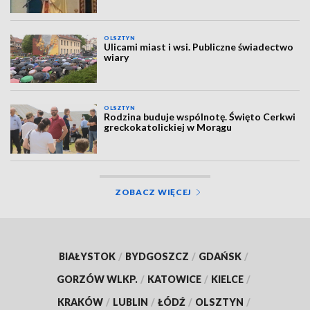
OLSZTYN
Ulicami miast i wsi. Publiczne świadectwo
wiary
OLSZTYN
Rodzina buduje wspólnotę. Święto Cerkwi
greckokatolickiej w Morągu
ZOBACZ WIĘCEJ
BIAŁYSTOK
/
BYDGOSZCZ
/
GDAŃSK
/
GORZÓW WLKP.
/
KATOWICE
/
KIELCE
/
KRAKÓW
/
LUBLIN
/
ŁÓDŹ
/
OLSZTYN
/