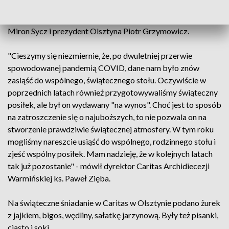
przyszli m.in. ks. abp. metropolita warmiński Józef
Górzyński, wojewoda Artur Chojecki, wicemarszałek regionu
Miron Sycz i prezydent Olsztyna Piotr Grzymowicz.
"Cieszymy się niezmiernie, że, po dwuletniej przerwie
spowodowanej pandemią COVID, dane nam było znów
zasiąść do wspólnego, świątecznego stołu. Oczywiście w
poprzednich latach również przygotowywaliśmy świąteczny
posiłek, ale był on wydawany "na wynos". Choć jest to sposób
na zatroszczenie się o najuboższych, to nie pozwala on na
stworzenie prawdziwie świątecznej atmosfery. W tym roku
mogliśmy nareszcie usiąść do wspólnego, rodzinnego stołu i
zjeść wspólny posiłek. Mam nadzieję, że w kolejnych latach
tak już pozostanie" - mówił dyrektor Caritas Archidiecezji
Warmińskiej ks. Paweł Zięba.
Na świąteczne śniadanie w Caritas w Olsztynie podano żurek
z jajkiem, bigos, wędliny, sałatkę jarzynową. Były też pisanki,
ciasto i soki.