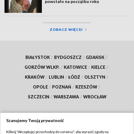
powstało na początku roku
ZOBACZ WIĘCEJ
BIAŁYSTOK
/
BYDGOSZCZ
/
GDAŃSK
/
GORZÓW WLKP.
/
KATOWICE
/
KIELCE
/
KRAKÓW
/
LUBLIN
/
ŁÓDŹ
/
OLSZTYN
/
OPOLE
/
POZNAŃ
/
RZESZÓW
/
SZCZECIN
/
WARSZAWA
/
WROCŁAW
Szanujemy Twoją prywatność
Dołącz do nas:
Kliknij "Akceptuję i przechodzę do serwisu", aby wyrazić zgody na