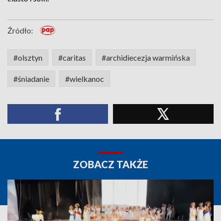
Źródło:
#olsztyn
#caritas
#archidiecezja warmińska
#śniadanie
#wielkanoc
ZOBACZ TAKŻE