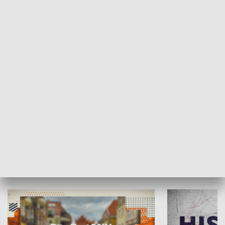
SPOŁECZEŃSTWO
Moje miejsce
Winda region
HISTORIA