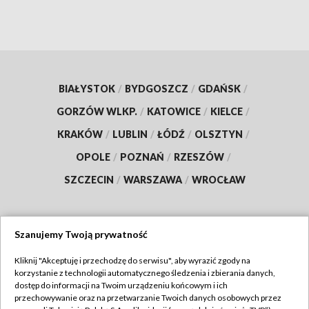
BIAŁYSTOK
/
BYDGOSZCZ
/
GDAŃSK
/
GORZÓW WLKP.
/
KATOWICE
/
KIELCE
/
KRAKÓW
/
LUBLIN
/
ŁÓDŹ
/
OLSZTYN
/
OPOLE
/
POZNAŃ
/
RZESZÓW
/
SZCZECIN
/
WARSZAWA
/
WROCŁAW
Szanujemy Twoją prywatność
Dołącz do nas:
Kliknij "Akceptuję i przechodzę do serwisu", aby wyrazić zgody na
korzystanie z technologii automatycznego śledzenia i zbierania danych,
TVP
dostęp do informacji na Twoim urządzeniu końcowym i ich
Abonament TVP
przechowywanie oraz na przetwarzanie Twoich danych osobowych przez
Regulamin TVP