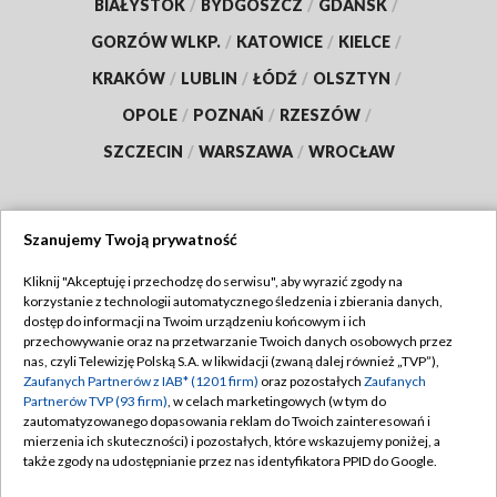
BIAŁYSTOK
/
BYDGOSZCZ
/
GDAŃSK
/
GORZÓW WLKP.
/
KATOWICE
/
KIELCE
/
KRAKÓW
/
LUBLIN
/
ŁÓDŹ
/
OLSZTYN
/
OPOLE
/
POZNAŃ
/
RZESZÓW
/
SZCZECIN
/
WARSZAWA
/
WROCŁAW
Szanujemy Twoją prywatność
Dołącz do nas:
Kliknij "Akceptuję i przechodzę do serwisu", aby wyrazić zgody na
korzystanie z technologii automatycznego śledzenia i zbierania danych,
TVP
dostęp do informacji na Twoim urządzeniu końcowym i ich
Abonament TVP
przechowywanie oraz na przetwarzanie Twoich danych osobowych przez
Regulamin TVP
nas, czyli Telewizję Polską S.A. w likwidacji (zwaną dalej również „TVP”),
Emisja w TVP
Zaufanych Partnerów z IAB* (1201 firm)
oraz pozostałych
Zaufanych
Polityka prywatności
Partnerów TVP (93 firm)
, w celach marketingowych (w tym do
Centrum informacji TVP
Moje zgody
zautomatyzowanego dopasowania reklam do Twoich zainteresowań i
mierzenia ich skuteczności) i pozostałych, które wskazujemy poniżej, a
Naziemna Telewizja Cyfrowa
Pomoc
także zgody na udostępnianie przez nas identyfikatora PPID do Google.
Sklep TVP
Biuro reklamy