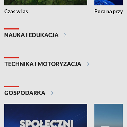
Czas w las
Pora na przyr
NAUKA I EDUKACJA
TECHNIKA I MOTORYZACJA
GOSPODARKA