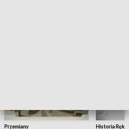
Moje miejsce
Winda region
HISTORIA
Przemiany
Historia Ręką