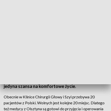
Do tej pory lekarze z Olsztyna przyjęli ponad 270 małych pacjentów z Ukrainy
Medycy z Kliniki Chirurgii Głowy i Szyi szpitala
dziecięcego w Olsztynie czekają na małych
ukraińskich pacjentów. Zespół jest gotowy do
przyjęcia większej liczby chorych, dla których
operacja pod nadzorem polskich specjalistów to
jedyna szansa na komfortowe życie.
Obecnie w Klinice Chirurgii Głowy i Szyi przebywa 20
pacjentów z Polski. Wolnych jest kolejne 20 miejsc. Dlatego
też medycy z Olsztyna są gotowi do przyjęcia i operowania