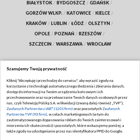
BIAŁYSTOK
/
BYDGOSZCZ
/
GDAŃSK
/
GORZÓW WLKP.
/
KATOWICE
/
KIELCE
/
KRAKÓW
/
LUBLIN
/
ŁÓDŹ
/
OLSZTYN
/
OPOLE
/
POZNAŃ
/
RZESZÓW
/
SZCZECIN
/
WARSZAWA
/
WROCŁAW
Szanujemy Twoją prywatność
Dołącz do nas:
Kliknij "Akceptuję i przechodzę do serwisu", aby wyrazić zgody na
korzystanie z technologii automatycznego śledzenia i zbierania danych,
TVP
dostęp do informacji na Twoim urządzeniu końcowym i ich
Abonament TVP
przechowywanie oraz na przetwarzanie Twoich danych osobowych przez
Regulamin TVP
nas, czyli Telewizję Polską S.A. w likwidacji (zwaną dalej również „TVP”),
Emisja w TVP
Polityka prywatności
Zaufanych Partnerów z IAB* (1201 firm)
oraz pozostałych
Zaufanych
Partnerów TVP (93 firm)
, w celach marketingowych (w tym do
Centrum informacji TVP
Moje zgody
zautomatyzowanego dopasowania reklam do Twoich zainteresowań i
mierzenia ich skuteczności) i pozostałych, które wskazujemy poniżej, a
Naziemna Telewizja Cyfrowa
Pomoc
także zgody na udostępnianie przez nas identyfikatora PPID do Google.
Sklep TVP
Biuro reklamy