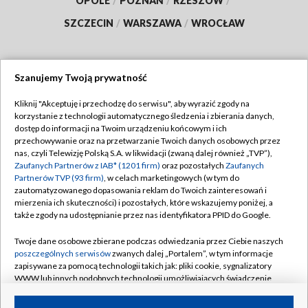
OPOLE
/
POZNAŃ
/
RZESZÓW
/
SZCZECIN
/
WARSZAWA
/
WROCŁAW
Szanujemy Twoją prywatność
Dołącz do nas:
Kliknij "Akceptuję i przechodzę do serwisu", aby wyrazić zgody na
korzystanie z technologii automatycznego śledzenia i zbierania danych,
TVP
dostęp do informacji na Twoim urządzeniu końcowym i ich
Abonament TVP
przechowywanie oraz na przetwarzanie Twoich danych osobowych przez
Regulamin TVP
nas, czyli Telewizję Polską S.A. w likwidacji (zwaną dalej również „TVP”),
Emisja w TVP
Polityka prywatności
Zaufanych Partnerów z IAB* (1201 firm)
oraz pozostałych
Zaufanych
Partnerów TVP (93 firm)
, w celach marketingowych (w tym do
Centrum informacji TVP
Moje zgody
zautomatyzowanego dopasowania reklam do Twoich zainteresowań i
mierzenia ich skuteczności) i pozostałych, które wskazujemy poniżej, a
Naziemna Telewizja Cyfrowa
Pomoc
także zgody na udostępnianie przez nas identyfikatora PPID do Google.
Sklep TVP
Biuro reklamy
Twoje dane osobowe zbierane podczas odwiedzania przez Ciebie naszych
Rada Programowa
Kontakt
poszczególnych serwisów
zwanych dalej „Portalem”, w tym informacje
zapisywane za pomocą technologii takich jak: pliki cookie, sygnalizatory
System NOS
WWW lub innych podobnych technologii umożliwiających świadczenie
dopasowanych i bezpiecznych usług, personalizację treści oraz reklam,
Informacje o nadawcy
Kanały
udostępnianie funkcji mediów społecznościowych oraz analizowanie