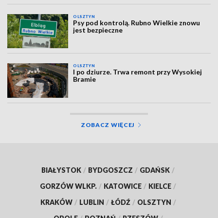
OLSZTYN
Psy pod kontrolą. Rubno Wielkie znowu
jest bezpieczne
OLSZTYN
I po dziurze. Trwa remont przy Wysokiej
Bramie
ZOBACZ WIĘCEJ
BIAŁYSTOK
/
BYDGOSZCZ
/
GDAŃSK
/
GORZÓW WLKP.
/
KATOWICE
/
KIELCE
/
KRAKÓW
/
LUBLIN
/
ŁÓDŹ
/
OLSZTYN
/