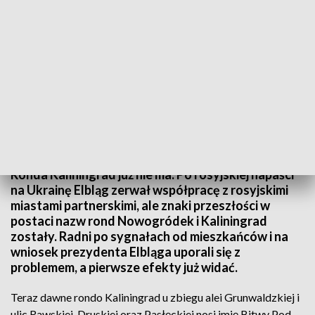
Radni po sygnałach od mieszkańców i na wniosek prezydenta Elbląga uporali się
z problemem
Ronda Kaliningrad już nie ma. Po rosyjskiej napaści
na Ukrainę Elbląg zerwał współpracę z rosyjskimi
miastami partnerskimi, ale znaki przeszłości w
postaci nazw rond Nowogródek i Kaliningrad
zostały. Radni po sygnałach od mieszkańców i na
wniosek prezydenta Elbląga uporali się z
problemem, a pierwsze efekty już widać.
Teraz dawne rondo Kaliningrad u zbiegu alei Grunwaldzkiej i
ulic Rawskiej, Druskiej oraz Pasłęckiej nosi imię Bitwy Pod