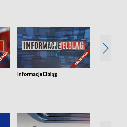
Informacje Elbląg
Wstaje nowy