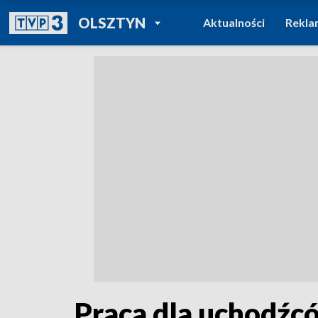
POWRÓT DO
OLSZTYN
Aktualności
Rekla
TVP REGIONY
Praca dla uchodźc