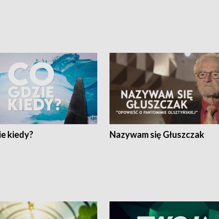
e kiedy?
Nazywam się Głuszczak