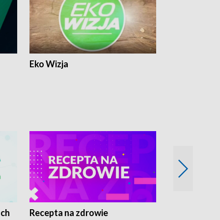
Eko Wizja
ach
Recepta na zdrowie
Wybieram z