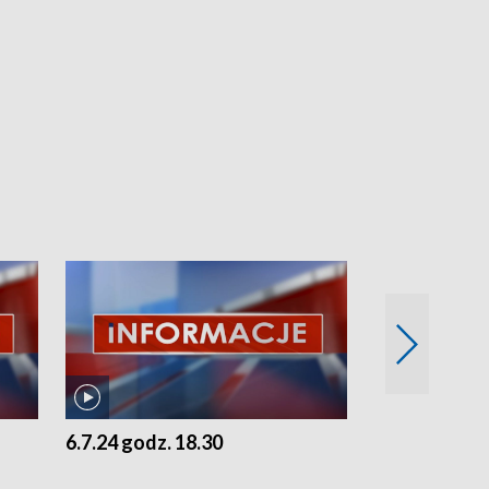
6.7.24 godz. 18.30
5.7.24 godz. 