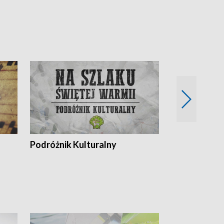
Podróżnik Kulturalny
Okolice Szla