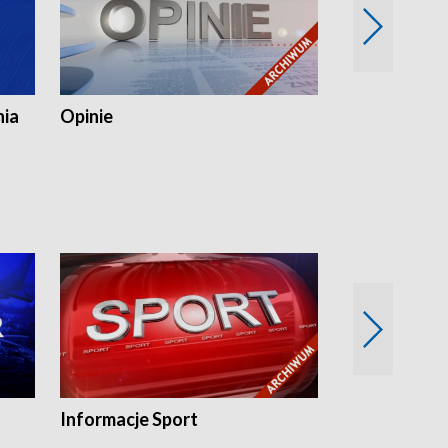
nia
Opinie
Opinie Elblą
Informacje Sport
Flesz sport