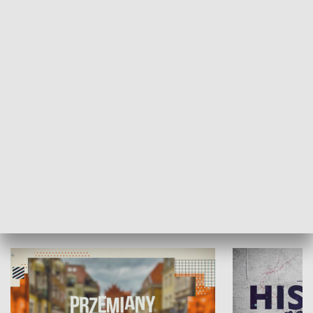
SPOŁECZEŃSTWO
Moje miejsce
Winda region
HISTORIA