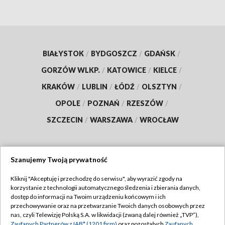
BIAŁYSTOK
/
BYDGOSZCZ
/
GDAŃSK
/
GORZÓW WLKP.
/
KATOWICE
/
KIELCE
/
KRAKÓW
/
LUBLIN
/
ŁÓDŹ
/
OLSZTYN
/
OPOLE
/
POZNAŃ
/
RZESZÓW
/
SZCZECIN
/
WARSZAWA
/
WROCŁAW
Szanujemy Twoją prywatność
Dołącz do nas:
Kliknij "Akceptuję i przechodzę do serwisu", aby wyrazić zgody na
korzystanie z technologii automatycznego śledzenia i zbierania danych,
TVP
dostęp do informacji na Twoim urządzeniu końcowym i ich
Abonament TVP
przechowywanie oraz na przetwarzanie Twoich danych osobowych przez
Regulamin TVP
nas, czyli Telewizję Polską S.A. w likwidacji (zwaną dalej również „TVP”),
Emisja w TVP
Zaufanych Partnerów z IAB* (1201 firm)
oraz pozostałych
Zaufanych
Polityka prywatności