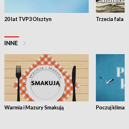
20 lat TVP3 Olsztyn
Trzecia fala -
INNE
Warmia i Mazury Smakują
Poczuj klimat