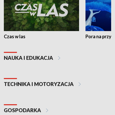
Czas w las
Pora na przyr
NAUKA I EDUKACJA
TECHNIKA I MOTORYZACJA
GOSPODARKA