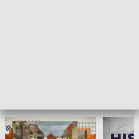
SPOŁECZEŃSTWO
Moje miejsce
Winda region
HISTORIA