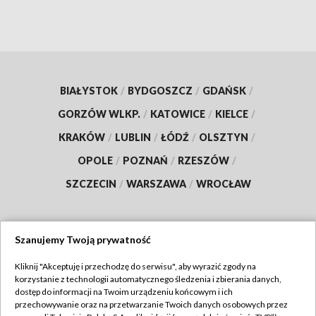
BIAŁYSTOK
/
BYDGOSZCZ
/
GDAŃSK
/
GORZÓW WLKP.
/
KATOWICE
/
KIELCE
/
KRAKÓW
/
LUBLIN
/
ŁÓDŹ
/
OLSZTYN
/
OPOLE
/
POZNAŃ
/
RZESZÓW
/
SZCZECIN
/
WARSZAWA
/
WROCŁAW
Szanujemy Twoją prywatność
Dołącz do nas:
Kliknij "Akceptuję i przechodzę do serwisu", aby wyrazić zgody na
korzystanie z technologii automatycznego śledzenia i zbierania danych,
TVP
dostęp do informacji na Twoim urządzeniu końcowym i ich
Abonament TVP
przechowywanie oraz na przetwarzanie Twoich danych osobowych przez
Regulamin TVP