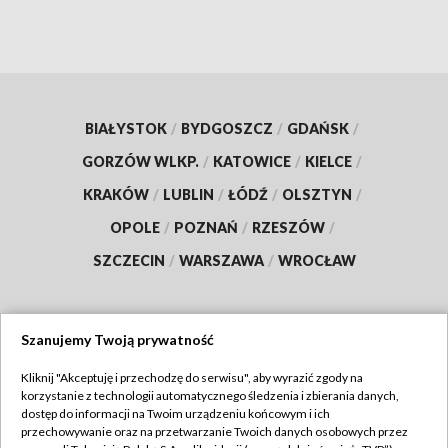
BIAŁYSTOK
/
BYDGOSZCZ
/
GDAŃSK
/
GORZÓW WLKP.
/
KATOWICE
/
KIELCE
/
KRAKÓW
/
LUBLIN
/
ŁÓDŹ
/
OLSZTYN
/
OPOLE
/
POZNAŃ
/
RZESZÓW
/
SZCZECIN
/
WARSZAWA
/
WROCŁAW
Szanujemy Twoją prywatność
Dołącz do nas:
Kliknij "Akceptuję i przechodzę do serwisu", aby wyrazić zgody na
korzystanie z technologii automatycznego śledzenia i zbierania danych,
TVP
dostęp do informacji na Twoim urządzeniu końcowym i ich
Abonament TVP
przechowywanie oraz na przetwarzanie Twoich danych osobowych przez
Regulamin TVP