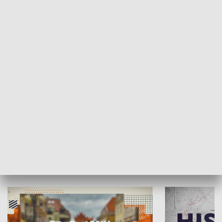
SPOŁECZEŃSTWO
Moje miejsce
Winda region
HISTORIA