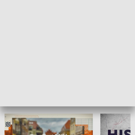
SPOŁECZEŃSTWO
Moje miejsce
Winda region
HISTORIA