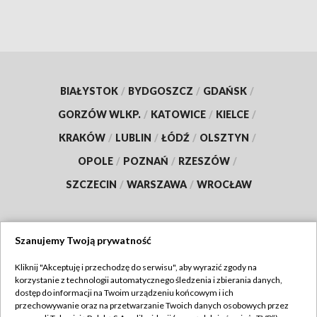
BIAŁYSTOK
/
BYDGOSZCZ
/
GDAŃSK
/
GORZÓW WLKP.
/
KATOWICE
/
KIELCE
/
KRAKÓW
/
LUBLIN
/
ŁÓDŹ
/
OLSZTYN
/
OPOLE
/
POZNAŃ
/
RZESZÓW
/
SZCZECIN
/
WARSZAWA
/
WROCŁAW
Szanujemy Twoją prywatność
Dołącz do nas:
Kliknij "Akceptuję i przechodzę do serwisu", aby wyrazić zgody na
korzystanie z technologii automatycznego śledzenia i zbierania danych,
TVP
dostęp do informacji na Twoim urządzeniu końcowym i ich
Abonament TVP
przechowywanie oraz na przetwarzanie Twoich danych osobowych przez
Regulamin TVP