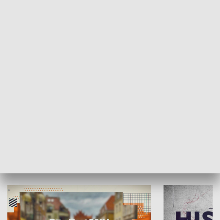
SPOŁECZEŃSTWO
Moje miejsce
Winda region
HISTORIA