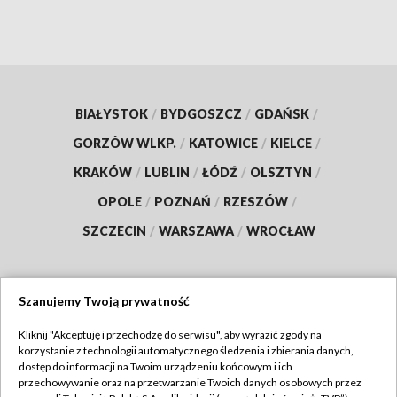
BIAŁYSTOK
/
BYDGOSZCZ
/
GDAŃSK
/
GORZÓW WLKP.
/
KATOWICE
/
KIELCE
/
KRAKÓW
/
LUBLIN
/
ŁÓDŹ
/
OLSZTYN
/
OPOLE
/
POZNAŃ
/
RZESZÓW
/
SZCZECIN
/
WARSZAWA
/
WROCŁAW
Szanujemy Twoją prywatność
Dołącz do nas:
Kliknij "Akceptuję i przechodzę do serwisu", aby wyrazić zgody na
korzystanie z technologii automatycznego śledzenia i zbierania danych,
TVP
dostęp do informacji na Twoim urządzeniu końcowym i ich
Abonament TVP
przechowywanie oraz na przetwarzanie Twoich danych osobowych przez
Regulamin TVP