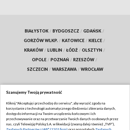
BIAŁYSTOK
/
BYDGOSZCZ
/
GDAŃSK
/
GORZÓW WLKP.
/
KATOWICE
/
KIELCE
/
KRAKÓW
/
LUBLIN
/
ŁÓDŹ
/
OLSZTYN
/
OPOLE
/
POZNAŃ
/
RZESZÓW
/
SZCZECIN
/
WARSZAWA
/
WROCŁAW
Szanujemy Twoją prywatność
Dołącz do nas:
Kliknij "Akceptuję i przechodzę do serwisu", aby wyrazić zgody na
korzystanie z technologii automatycznego śledzenia i zbierania danych,
TVP
dostęp do informacji na Twoim urządzeniu końcowym i ich
Abonament TVP
przechowywanie oraz na przetwarzanie Twoich danych osobowych przez
Regulamin TVP
nas, czyli Telewizję Polską S.A. w likwidacji (zwaną dalej również „TVP”),
Emisja w TVP
Zaufanych Partnerów z IAB* (1201 firm)
oraz pozostałych
Zaufanych
Polityka prywatności