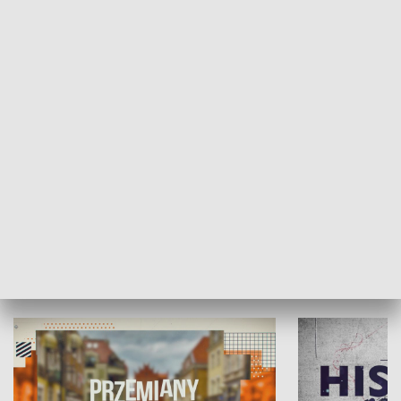
SPOŁECZEŃSTWO
Moje miejsce
Winda region
HISTORIA