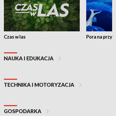
Czas w las
Pora na przyr
NAUKA I EDUKACJA
TECHNIKA I MOTORYZACJA
GOSPODARKA