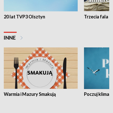
20 lat TVP3 Olsztyn
Trzecia fala -
INNE
Warmia i Mazury Smakują
Poczuj klimat