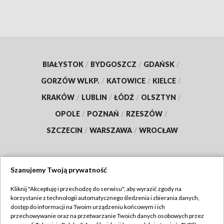
BIAŁYSTOK
/
BYDGOSZCZ
/
GDAŃSK
/
GORZÓW WLKP.
/
KATOWICE
/
KIELCE
/
KRAKÓW
/
LUBLIN
/
ŁÓDŹ
/
OLSZTYN
/
OPOLE
/
POZNAŃ
/
RZESZÓW
/
SZCZECIN
/
WARSZAWA
/
WROCŁAW
Szanujemy Twoją prywatność
Dołącz do nas:
Kliknij "Akceptuję i przechodzę do serwisu", aby wyrazić zgody na
korzystanie z technologii automatycznego śledzenia i zbierania danych,
TVP
dostęp do informacji na Twoim urządzeniu końcowym i ich
Abonament TVP
przechowywanie oraz na przetwarzanie Twoich danych osobowych przez
Regulamin TVP