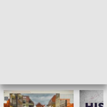
SPOŁECZEŃSTWO
Moje miejsce
Winda region
HISTORIA