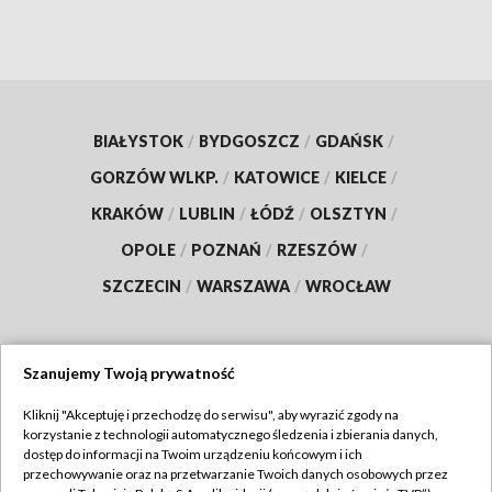
BIAŁYSTOK
/
BYDGOSZCZ
/
GDAŃSK
/
GORZÓW WLKP.
/
KATOWICE
/
KIELCE
/
KRAKÓW
/
LUBLIN
/
ŁÓDŹ
/
OLSZTYN
/
OPOLE
/
POZNAŃ
/
RZESZÓW
/
SZCZECIN
/
WARSZAWA
/
WROCŁAW
Szanujemy Twoją prywatność
Dołącz do nas:
Kliknij "Akceptuję i przechodzę do serwisu", aby wyrazić zgody na
korzystanie z technologii automatycznego śledzenia i zbierania danych,
TVP
dostęp do informacji na Twoim urządzeniu końcowym i ich
Abonament TVP
przechowywanie oraz na przetwarzanie Twoich danych osobowych przez
Regulamin TVP