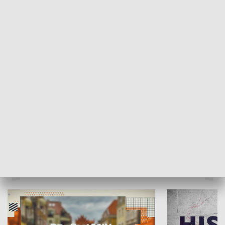
SPOŁECZEŃSTWO
Moje miejsce
Winda region
HISTORIA