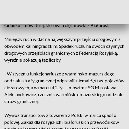
- Do Polski przywiozłem głównie drewno, pelet, a z
powrotem płyty. Zdarza się, że teraz wracam na pusto, bez
ładunku - mówi Jurij, kierowca ciężarówki z Białorusi.
Mniejszy ruch widać na największym przejściu drogowym z
obwodem kaliningradzkim. Spadek ruchu na dwóch czynnych
drogowych przejściach granicznych z Federacją Rosyjską,
wyraźnie pokazują też liczby.
- W styczniu funkcjonariusze z warmińsko-mazurskiego
oddziału straży granicznej odprawili niemal 5,6 tys. pojazdów
ciężarowych, a w marcu 4,2 tys. - mówi mjr SG Mirosława
Aleksandrowicz, rzecznik warmińsko-mazurskiego oddziału
straży granicznej.
Wywóz transportów z towarem z Polski w marcu spadł o
połowę. Zakaz dla rosyjskich i białoruskich przewoźników
powinien jeszcze silniej uderzyć w gospodarkę Rosji i