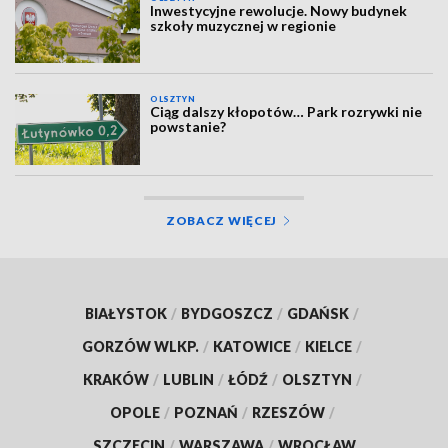
Inwestycyjne rewolucje. Nowy budynek
szkoły muzycznej w regionie
OLSZTYN
Ciąg dalszy kłopotów… Park rozrywki nie
powstanie?
ZOBACZ WIĘCEJ
BIAŁYSTOK
/
BYDGOSZCZ
/
GDAŃSK
/
GORZÓW WLKP.
/
KATOWICE
/
KIELCE
/
KRAKÓW
/
LUBLIN
/
ŁÓDŹ
/
OLSZTYN
/
OPOLE
/
POZNAŃ
/
RZESZÓW
/
SZCZECIN
/
WARSZAWA
/
WROCŁAW