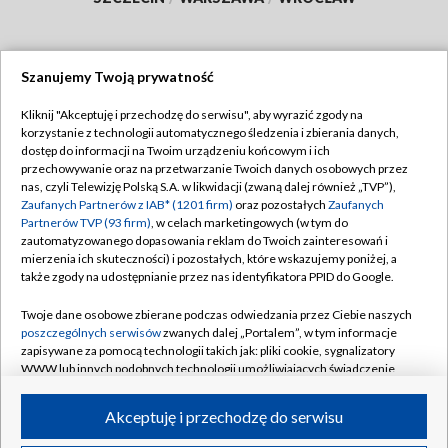
Szanujemy Twoją prywatność
Dołącz do nas:
Kliknij "Akceptuję i przechodzę do serwisu", aby wyrazić zgody na
korzystanie z technologii automatycznego śledzenia i zbierania danych,
TVP
dostęp do informacji na Twoim urządzeniu końcowym i ich
Abonament TVP
przechowywanie oraz na przetwarzanie Twoich danych osobowych przez
Regulamin TVP
nas, czyli Telewizję Polską S.A. w likwidacji (zwaną dalej również „TVP”),
Emisja w TVP
Polityka prywatności
Zaufanych Partnerów z IAB* (1201 firm)
oraz pozostałych
Zaufanych
Partnerów TVP (93 firm)
, w celach marketingowych (w tym do
Centrum informacji TVP
Moje zgody
zautomatyzowanego dopasowania reklam do Twoich zainteresowań i
mierzenia ich skuteczności) i pozostałych, które wskazujemy poniżej, a
Naziemna Telewizja Cyfrowa
Pomoc
także zgody na udostępnianie przez nas identyfikatora PPID do Google.
Sklep TVP
Biuro reklamy
Twoje dane osobowe zbierane podczas odwiedzania przez Ciebie naszych
Rada Programowa
Kontakt
poszczególnych serwisów
zwanych dalej „Portalem”, w tym informacje
zapisywane za pomocą technologii takich jak: pliki cookie, sygnalizatory
System NOS
WWW lub innych podobnych technologii umożliwiających świadczenie
dopasowanych i bezpiecznych usług, personalizację treści oraz reklam,
Informacje o nadawcy
Kanały
udostępnianie funkcji mediów społecznościowych oraz analizowanie
Akceptuję i przechodzę do serwisu
ruchu w Internecie.
Program dla prasy
©2026 Telewizja Polska S.A. w likwidacji