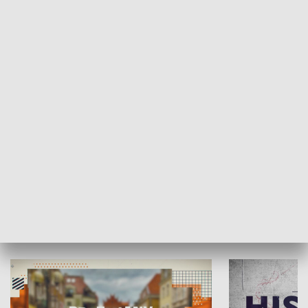
SPOŁECZEŃSTWO
Moje miejsce
Winda region
HISTORIA