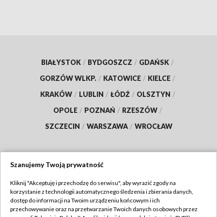
BIAŁYSTOK
/
BYDGOSZCZ
/
GDAŃSK
/
GORZÓW WLKP.
/
KATOWICE
/
KIELCE
/
KRAKÓW
/
LUBLIN
/
ŁÓDŹ
/
OLSZTYN
/
OPOLE
/
POZNAŃ
/
RZESZÓW
/
SZCZECIN
/
WARSZAWA
/
WROCŁAW
Szanujemy Twoją prywatność
Dołącz do nas:
Kliknij "Akceptuję i przechodzę do serwisu", aby wyrazić zgody na
korzystanie z technologii automatycznego śledzenia i zbierania danych,
TVP
dostęp do informacji na Twoim urządzeniu końcowym i ich
Abonament TVP
przechowywanie oraz na przetwarzanie Twoich danych osobowych przez
Regulamin TVP