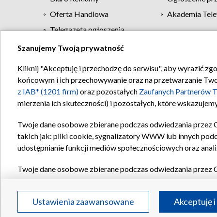
Oferta Handlowa
Akademia Tele
Telegazeta ogłoszenia
Szanujemy Twoją prywatność
Regulamin TVP
Kliknij "Akceptuję i przechodzę do serwisu", aby wyrazić zg
końcowym i ich przechowywanie oraz na przetwarzanie Twoich
z IAB* (1201 firm)
oraz pozostałych
Zaufanych Partnerów T
mierzenia ich skuteczności) i pozostałych, które wskazujemy
Twoje dane osobowe zbierane podczas odwiedzania przez 
takich jak: pliki cookie, sygnalizatory WWW lub innych pod
udostępnianie funkcji mediów społecznościowych oraz anali
Twoje dane osobowe zbierane podczas odwiedzania przez 
plików cookie, informacje o Twoich wyszukiwaniach w serwi
Partnerów TVP
dla realizacji następujących celów i funkc
Ustawienia zaawansowane
Akceptuję i
reklam, tworzenia profilu spersonalizowanych reklam, tworz
treści, stosowania badań rynkowych w celu generowania op