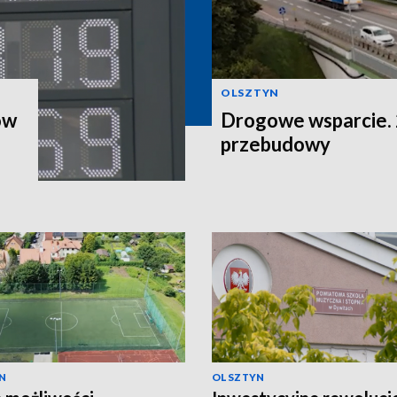
OLSZTYN
ów
Drogowe wsparcie. 2
przebudowy
N
OLSZTYN