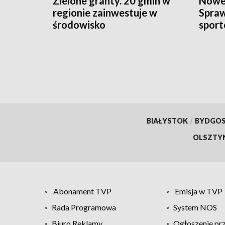
Zielone granty. 20 gmin w
Nowe 
regionie zainwestuje w
Spra
środowisko
sport
BIAŁYSTOK
/
BYDGO
OLSZTY
Abonament TVP
Emisja w TVP
Rada Programowa
System NOS
Biuro Reklamy
Ogłoszenie pr