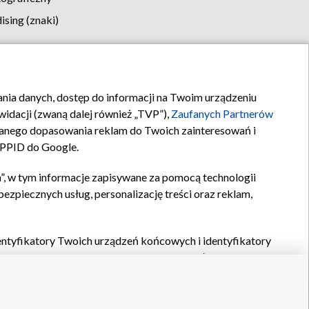
sing (znaki)
klamy
Kontakt
rania danych, dostęp do informacji na Twoim urządzeniu
idacji (zwaną dalej również „TVP”),
Zaufanych Partnerów
anego dopasowania reklam do Twoich zainteresowań i
a PPID do Google.
”, w tym informacje zapisywane za pomocą technologii
zpiecznych usług, personalizację treści oraz reklam,
identyfikatory Twoich urządzeń końcowych i identyfikatory
P,
Zaufanych Partnerów z IAB
oraz pozostałych
Zaufanych
 wyboru podstawowych reklam, wyboru spersonalizowanych
ch treści, pomiaru wydajności reklam, pomiaru wydajności
nia bezpieczeństwa, zapobiegania oszustwom i usuwania