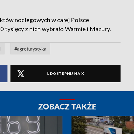
ektów noclegowych w całej Polsce
0 tysięcy z nich wybrało Warmię i Mazury.
l
#agroturystyka
UDOSTĘPNIJ NA X
ZOBACZ TAKŻE