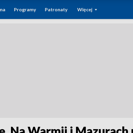
ma
Programy
Patronaty
Więcej
e. Na Warmii i Mazurach 