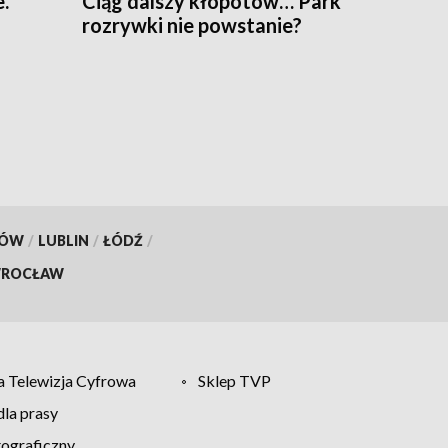
.
Ciąg dalszy kłopotów… Park
rozrywki nie powstanie?
KÓW
/
LUBLIN
/
ŁÓDŹ
/
ROCŁAW
 Telewizja Cyfrowa
Sklep TVP
la prasy
tograficzny