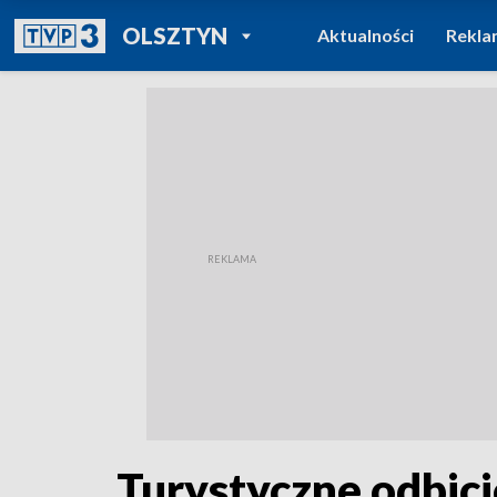
POWRÓT DO
OLSZTYN
Aktualności
Rekla
TVP REGIONY
Turystyczne odbici