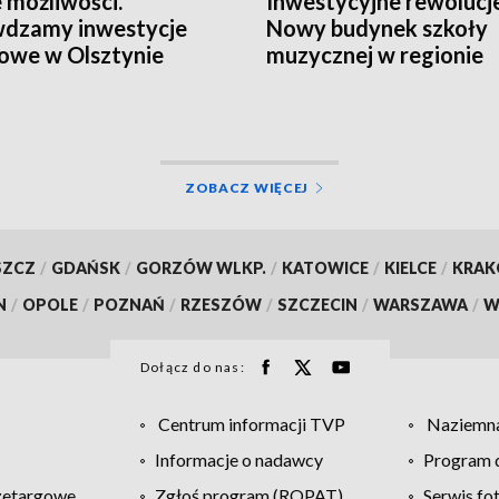
możliwości.
Inwestycyjne rewolucje
wdzamy inwestycje
Nowy budynek szkoły
owe w Olsztynie
muzycznej w regionie
ZOBACZ WIĘCEJ
SZCZ
/
GDAŃSK
/
GORZÓW WLKP.
/
KATOWICE
/
KIELCE
/
KRA
N
/
OPOLE
/
POZNAŃ
/
RZESZÓW
/
SZCZECIN
/
WARSZAWA
/
W
Dołącz do nas:
Centrum informacji TVP
Naziemna
Informacje o nadawcy
Program d
zetargowe
Zgłoś program (ROPAT)
Serwis fo