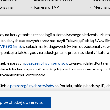
wizyjna
Kariera w TVP
Merchandi
Polityka prywatności
Moje zgody
Pomoc
Biuro re
ody na korzystanie z technologii automatycznego śledzenia i zbie
 danych osobowych przez nas, czyli Telewizję Polską S.A. w likw
VP (93 firm)
, w celach marketingowych (w tym do zautomatyzow
 poniżej, a także zgody na udostępnianie przez nas identyfikator
Ciebie naszych
poszczególnych serwisów
zwanych dalej „Portalem
obnych technologii umożliwiających świadczenie dopasowanych i be
zowanie ruchu w Internecie.
Ciebie
poszczególnych serwisów
na Portalu, takie jak adresy IP, 
sach Portalu czy historia odwiedzin będą przetwarzane przez TV
ji: przechowywania informacji na urządzeniu lub dostęp do nich,
©2026 Telewizja Polska S.A. w likwidacji
 przechodzę do serwisu
enia profilu spersonalizowanych treści, wyboru spersonalizowany
inii odbiorców, opracowywania i ulepszania produktów, zapewnie