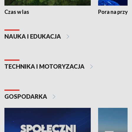
Czas w las
Pora na przyr
NAUKA I EDUKACJA
TECHNIKA I MOTORYZACJA
GOSPODARKA