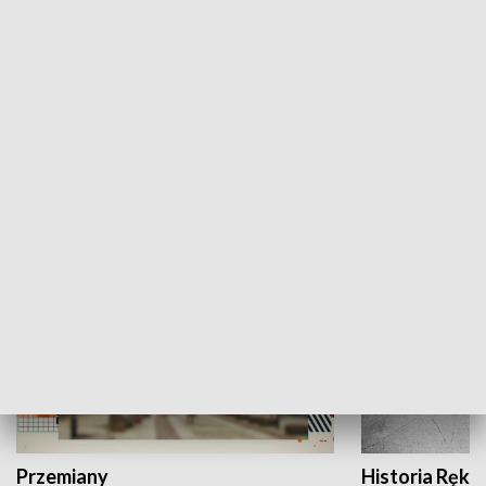
Moje miejsce
Winda region
HISTORIA
Przemiany
Historia Ręką