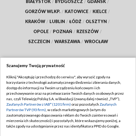
BIAŁYSTOK
/
BYDGOSZCZ
/
GDAŃSK
/
GORZÓW WLKP.
/
KATOWICE
/
KIELCE
/
KRAKÓW
/
LUBLIN
/
ŁÓDŹ
/
OLSZTYN
/
OPOLE
/
POZNAŃ
/
RZESZÓW
/
SZCZECIN
/
WARSZAWA
/
WROCŁAW
Szanujemy Twoją prywatność
Dołącz do nas:
Kliknij "Akceptuję i przechodzę do serwisu", aby wyrazić zgody na
korzystanie z technologii automatycznego śledzenia i zbierania danych,
TVP
dostęp do informacji na Twoim urządzeniu końcowym i ich
Abonament TVP
przechowywanie oraz na przetwarzanie Twoich danych osobowych przez
Regulamin TVP
nas, czyli Telewizję Polską S.A. w likwidacji (zwaną dalej również „TVP”),
Emisja w TVP
Zaufanych Partnerów z IAB* (1201 firm)
oraz pozostałych
Zaufanych
Polityka prywatności
Partnerów TVP (93 firm)
, w celach marketingowych (w tym do
Centrum informacji TVP
Moje zgody
zautomatyzowanego dopasowania reklam do Twoich zainteresowań i
mierzenia ich skuteczności) i pozostałych, które wskazujemy poniżej, a
Naziemna Telewizja Cyfrowa
Pomoc
także zgody na udostępnianie przez nas identyfikatora PPID do Google.
Sklep TVP
Biuro reklamy