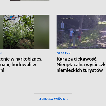
N
OLSZTYN
enie w narkobiznes.
Kara za ciekawość.
uanę hodowali w
Nieopłacalna wyciecz
rni
niemieckich turystów
ZOBACZ WIĘCEJ