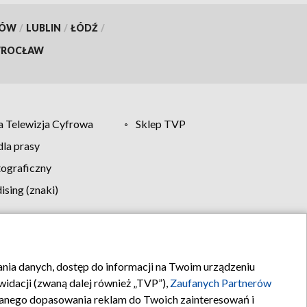
KÓW
/
LUBLIN
/
ŁÓDŹ
/
ROCŁAW
 Telewizja Cyfrowa
Sklep TVP
la prasy
tograficzny
sing (znaki)
klamy
Kontakt
rania danych, dostęp do informacji na Twoim urządzeniu
idacji (zwaną dalej również „TVP”),
Zaufanych Partnerów
anego dopasowania reklam do Twoich zainteresowań i