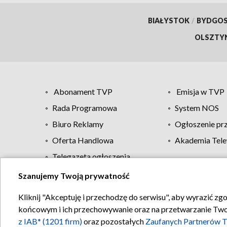
BIAŁYSTOK
/
BYDGO
OLSZTY
Abonament TVP
Emisja w TVP
Rada Programowa
System NOS
Biuro Reklamy
Ogłoszenie pr
Oferta Handlowa
Akademia Tele
Telegazeta ogłoszenia
Szanujemy Twoją prywatność
Regulamin TVP
Kliknij "Akceptuję i przechodzę do serwisu", aby wyrazić zg
końcowym i ich przechowywanie oraz na przetwarzanie Twoich
z IAB* (1201 firm)
oraz pozostałych
Zaufanych Partnerów T