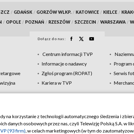
SZCZ
/
GDAŃSK
/
GORZÓW WLKP.
/
KATOWICE
/
KIELCE
/
KRA
N
/
OPOLE
/
POZNAŃ
/
RZESZÓW
/
SZCZECIN
/
WARSZAWA
/
W
Dołącz do nas:
Centrum informacji TVP
Naziemna
Informacje o nadawcy
Program d
zetargowe
Zgłoś program (ROPAT)
Serwis fo
wizyjna
Kariera w TVP
Merchandi
Polityka prywatności
Moje zgody
Pomoc
Biuro re
ody na korzystanie z technologii automatycznego śledzenia i zbie
 danych osobowych przez nas, czyli Telewizję Polską S.A. w likw
VP (93 firm)
, w celach marketingowych (w tym do zautomatyzow