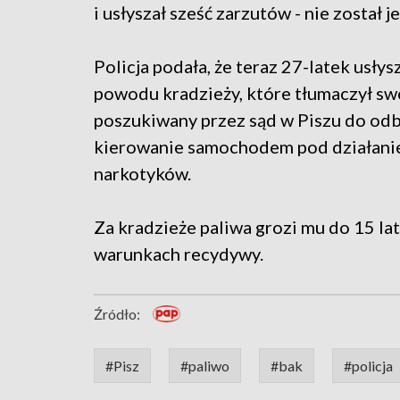
i usłyszał sześć zarzutów - nie został 
Policja podała, że teraz 27-latek usłysza
powodu kradzieży, które tłumaczył swoj
poszukiwany przez sąd w Piszu do odb
kierowanie samochodem pod działanie
narkotyków.
Za kradzieże paliwa grozi mu do 15 lat
warunkach recydywy.
Źródło:
#Pisz
#paliwo
#bak
#policja