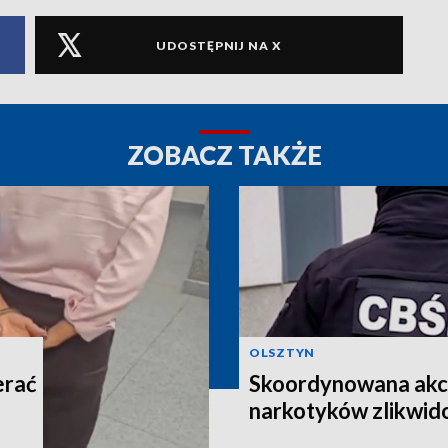
UDOSTĘPNIJ NA X
ZOBACZ TAKŻE
OLSZTYN
erać
Skoordynowana akcj
narkotyków zlikwi