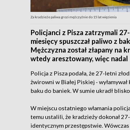
Za kradzieże paliwa grozi mężczyźnie do 15 lat więzienia
Policjanci z Pisza zatrzymali 2
miesięcy spuszczał paliwo z b
Mężczyzna został złapany na kra
wtedy aresztowany, więc nadal 
Policja z Pisza podała, że 27-letni zło
żwirowni w Białej Piskiej - wyłamywał 
baku do baniek. W sumie ukradł blisk
W miejscu ostatniego włamania policjan
temu ustalili, że kradzieży dokonał 27-
identycznym przestępstwie. Wówczas 