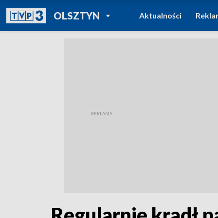
POWRÓT DO
OLSZTYN
Aktualności
Rekla
TVP REGIONY
Regularnie kradł p