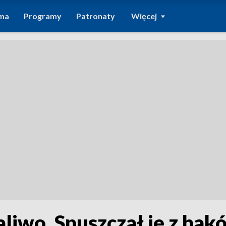
ma
Programy
Patronaty
Więcej
aliwo. Spuszczał je z bak