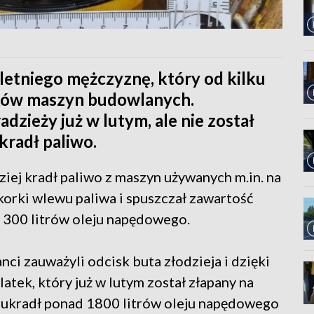
7-letniego mężczyznę, który od kilku
aków maszyn budowlanych.
dzieży już w lutym, ale nie został
kradł paliwo.
dziej kradł paliwo z maszyn używanych m.in. na
korki wlewu paliwa i spuszczał zawartość
o 300 litrów oleju napędowego.
ci zauważyli odcisk buta złodzieja i dzięki
latek, który już w lutym został złapany na
ukradł ponad 1800 litrów oleju napędowego