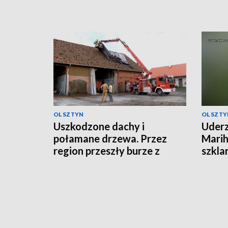
OLSZTYN
OLSZTY
Uszkodzone dachy i
Uderz
połamane drzewa. Przez
Marih
region przeszły burze z
szkla
gradem