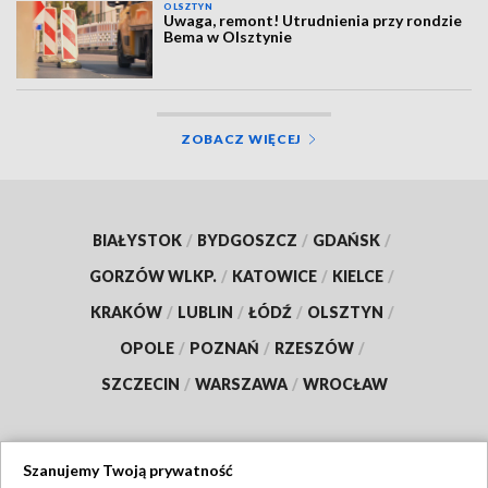
OLSZTYN
Uwaga, remont! Utrudnienia przy rondzie
Bema w Olsztynie
ZOBACZ WIĘCEJ
BIAŁYSTOK
/
BYDGOSZCZ
/
GDAŃSK
/
GORZÓW WLKP.
/
KATOWICE
/
KIELCE
/
KRAKÓW
/
LUBLIN
/
ŁÓDŹ
/
OLSZTYN
/
OPOLE
/
POZNAŃ
/
RZESZÓW
/
SZCZECIN
/
WARSZAWA
/
WROCŁAW
Szanujemy Twoją prywatność
Dołącz do nas: