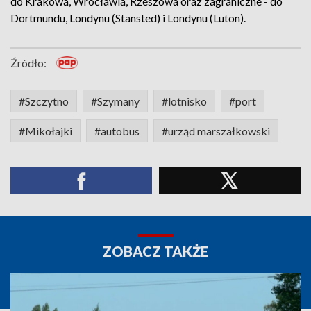
do Krakowa, Wrocławia, Rzeszowa oraz zagraniczne - do
Dortmundu, Londynu (Stansted) i Londynu (Luton).
Źródło:
#Szczytno
#Szymany
#lotnisko
#port
#Mikołajki
#autobus
#urząd marszałkowski
ZOBACZ TAKŻE