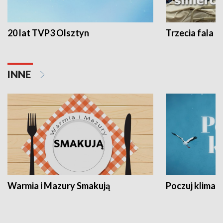
20 lat TVP3 Olsztyn
Trzecia fala -
INNE
Warmia i Mazury Smakują
Poczuj klimat