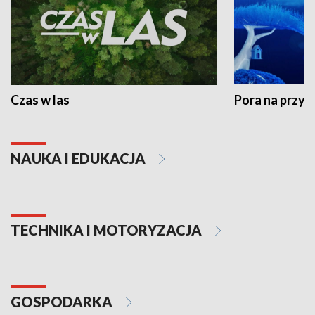
Czas w las
Pora na przyr
NAUKA I EDUKACJA
TECHNIKA I MOTORYZACJA
GOSPODARKA