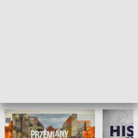
SPOŁECZEŃSTWO
Moje miejsce
Winda region
HISTORIA