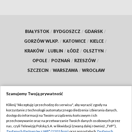
BIAŁYSTOK
/
BYDGOSZCZ
/
GDAŃSK
/
GORZÓW WLKP.
/
KATOWICE
/
KIELCE
/
KRAKÓW
/
LUBLIN
/
ŁÓDŹ
/
OLSZTYN
/
OPOLE
/
POZNAŃ
/
RZESZÓW
/
SZCZECIN
/
WARSZAWA
/
WROCŁAW
Szanujemy Twoją prywatność
Dołącz do nas:
Kliknij "Akceptuję i przechodzę do serwisu", aby wyrazić zgody na
korzystanie z technologii automatycznego śledzenia i zbierania danych,
TVP
dostęp do informacji na Twoim urządzeniu końcowym i ich
Abonament TVP
przechowywanie oraz na przetwarzanie Twoich danych osobowych przez
Regulamin TVP
nas, czyli Telewizję Polską S.A. w likwidacji (zwaną dalej również „TVP”),
Emisja w TVP
Zaufanych Partnerów z IAB* (1201 firm)
oraz pozostałych
Zaufanych
Polityka prywatności