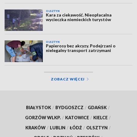
OLSZTYN
Kara za ciekawość. Nieopłacalna
wycieczka niemieckich turystów
OLSZTYN
Papierosy bez akcyzy. Podejrzani o
nielegalny transport zatrzymani
ZOBACZ WIĘCEJ
BIAŁYSTOK
/
BYDGOSZCZ
/
GDAŃSK
/
GORZÓW WLKP.
/
KATOWICE
/
KIELCE
/
KRAKÓW
/
LUBLIN
/
ŁÓDŹ
/
OLSZTYN
/