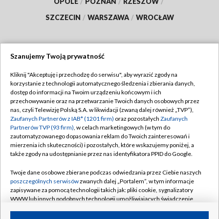
OPOLE
/
POZNAŃ
/
RZESZÓW
/
SZCZECIN
/
WARSZAWA
/
WROCŁAW
Szanujemy Twoją prywatność
Dołącz do nas:
Kliknij "Akceptuję i przechodzę do serwisu", aby wyrazić zgody na
korzystanie z technologii automatycznego śledzenia i zbierania danych,
TVP
dostęp do informacji na Twoim urządzeniu końcowym i ich
Abonament TVP
przechowywanie oraz na przetwarzanie Twoich danych osobowych przez
Regulamin TVP
nas, czyli Telewizję Polską S.A. w likwidacji (zwaną dalej również „TVP”),
Emisja w TVP
Polityka prywatności
Zaufanych Partnerów z IAB* (1201 firm)
oraz pozostałych
Zaufanych
Partnerów TVP (93 firm)
, w celach marketingowych (w tym do
Centrum informacji TVP
Moje zgody
zautomatyzowanego dopasowania reklam do Twoich zainteresowań i
mierzenia ich skuteczności) i pozostałych, które wskazujemy poniżej, a
Naziemna Telewizja Cyfrowa
Pomoc
także zgody na udostępnianie przez nas identyfikatora PPID do Google.
Sklep TVP
Biuro reklamy
Twoje dane osobowe zbierane podczas odwiedzania przez Ciebie naszych
Rada Programowa
Kontakt
poszczególnych serwisów
zwanych dalej „Portalem”, w tym informacje
zapisywane za pomocą technologii takich jak: pliki cookie, sygnalizatory
System NOS
WWW lub innych podobnych technologii umożliwiających świadczenie
dopasowanych i bezpiecznych usług, personalizację treści oraz reklam,
Informacje o nadawcy
Kanały
udostępnianie funkcji mediów społecznościowych oraz analizowanie