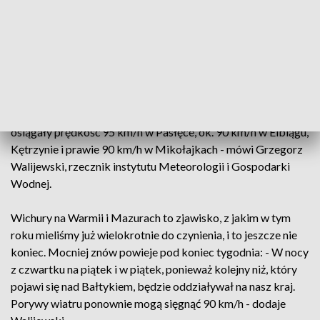
elementy dachów, a w 8 przypadkach były to uszkodzone
linie energetyczne - mówi bryg. Tomasz Sobkowicz, oficer
prasowy komendanta miejskiego PSP w Olsztynie.
Wichury przyniósł ze sobą niż Mirella. Najmocniej wiało w
poniedziałkowy wieczór i w nocy z poniedziałku na wtorek: -
Porywy wiatru w województwie warmińsko-mazurskim
osiągały prędkość 95 km/h w Pasłęce, ok. 90 km/h w Elblągu,
Kętrzynie i prawie 90 km/h w Mikołajkach - mówi Grzegorz
Walijewski, rzecznik instytutu Meteorologii i Gospodarki
Wodnej.
Wichury na Warmii i Mazurach to zjawisko, z jakim w tym
roku mieliśmy już wielokrotnie do czynienia, i to jeszcze nie
koniec. Mocniej znów powieje pod koniec tygodnia: - W nocy
z czwartku na piątek i w piątek, ponieważ kolejny niż, który
pojawi się nad Bałtykiem, będzie oddziaływał na nasz kraj.
Porywy wiatru ponownie mogą sięgnąć 90 km/h - dodaje