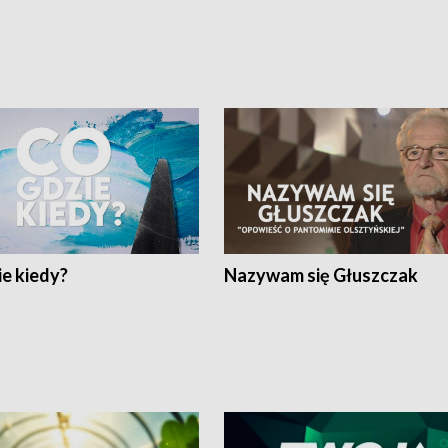
e kiedy?
Nazywam się Głuszczak