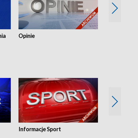
nia
Opinie
Opinie Elblą
Informacje Sport
Flesz sport