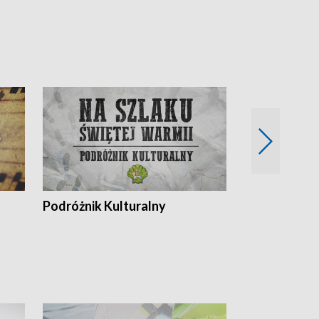
Podróżnik Kulturalny
Okolice Szla