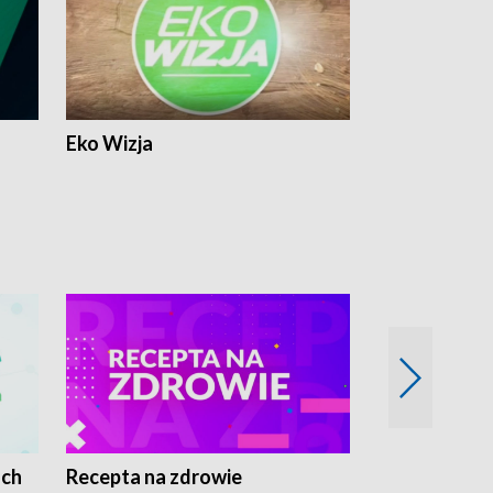
Eko Wizja
ach
Recepta na zdrowie
Wybieram z