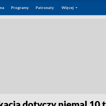
ma
Programy
Patronaty
Więcej
kacja dotyczy niemal 10 t