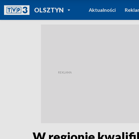
POWRÓT DO
OLSZTYN
Aktualności
Rekla
TVP REGIONY
W regionie kwalifi