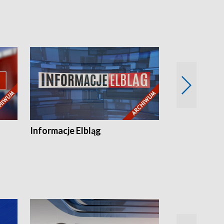
Informacje Elbląg
Wstaje nowy