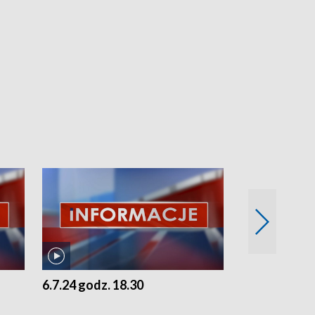
6.7.24 godz. 18.30
5.7.24 godz. 