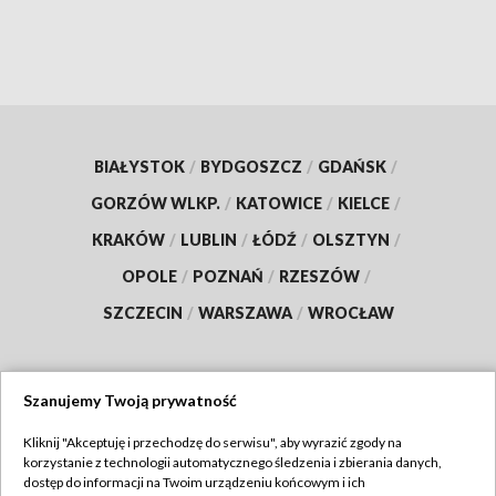
BIAŁYSTOK
/
BYDGOSZCZ
/
GDAŃSK
/
GORZÓW WLKP.
/
KATOWICE
/
KIELCE
/
KRAKÓW
/
LUBLIN
/
ŁÓDŹ
/
OLSZTYN
/
OPOLE
/
POZNAŃ
/
RZESZÓW
/
SZCZECIN
/
WARSZAWA
/
WROCŁAW
Szanujemy Twoją prywatność
Dołącz do nas:
Kliknij "Akceptuję i przechodzę do serwisu", aby wyrazić zgody na
korzystanie z technologii automatycznego śledzenia i zbierania danych,
TVP
dostęp do informacji na Twoim urządzeniu końcowym i ich