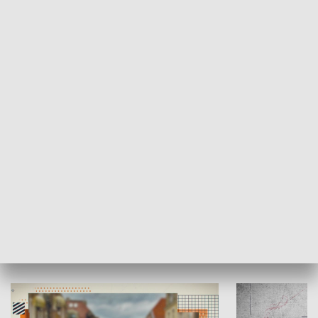
SPOŁECZEŃSTWO
Moje miejsce
Winda region
HISTORIA