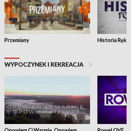
Przemiany
Historia Ręką
WYPOCZYNEK I REKREACJA
Opowiem Ci Warmię, Opowiem
RoweLOVE