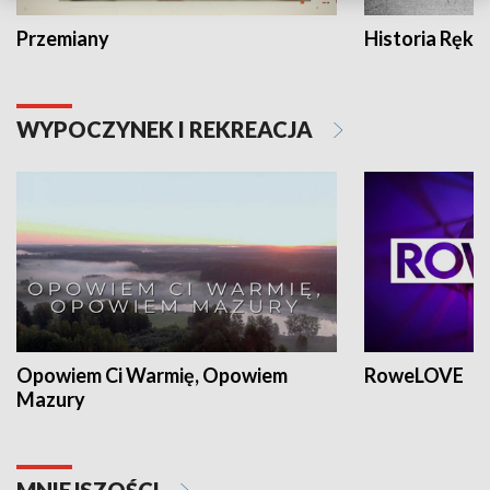
Przemiany
Historia Ręką
WYPOCZYNEK I REKREACJA
Opowiem Ci Warmię, Opowiem
RoweLOVE
Mazury
MNIEJSZOŚCI