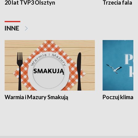
20 lat TVP3 Olsztyn
Trzecia fala -
INNE
Warmia i Mazury Smakują
Poczuj klimat