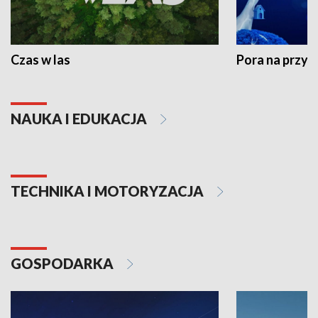
Czas w las
Pora na przyr
NAUKA I EDUKACJA
TECHNIKA I MOTORYZACJA
GOSPODARKA