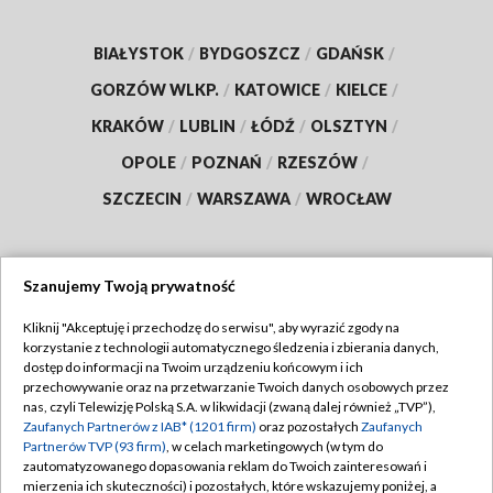
BIAŁYSTOK
/
BYDGOSZCZ
/
GDAŃSK
/
GORZÓW WLKP.
/
KATOWICE
/
KIELCE
/
KRAKÓW
/
LUBLIN
/
ŁÓDŹ
/
OLSZTYN
/
OPOLE
/
POZNAŃ
/
RZESZÓW
/
SZCZECIN
/
WARSZAWA
/
WROCŁAW
Szanujemy Twoją prywatność
Dołącz do nas:
Kliknij "Akceptuję i przechodzę do serwisu", aby wyrazić zgody na
korzystanie z technologii automatycznego śledzenia i zbierania danych,
TVP
dostęp do informacji na Twoim urządzeniu końcowym i ich
Abonament TVP
przechowywanie oraz na przetwarzanie Twoich danych osobowych przez
Regulamin TVP
nas, czyli Telewizję Polską S.A. w likwidacji (zwaną dalej również „TVP”),
Emisja w TVP
Zaufanych Partnerów z IAB* (1201 firm)
oraz pozostałych
Zaufanych
Polityka prywatności
Partnerów TVP (93 firm)
, w celach marketingowych (w tym do
Centrum informacji TVP
Moje zgody
zautomatyzowanego dopasowania reklam do Twoich zainteresowań i
mierzenia ich skuteczności) i pozostałych, które wskazujemy poniżej, a