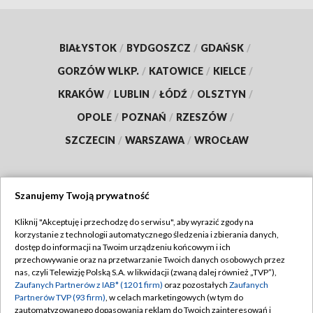
BIAŁYSTOK
/
BYDGOSZCZ
/
GDAŃSK
/
GORZÓW WLKP.
/
KATOWICE
/
KIELCE
/
KRAKÓW
/
LUBLIN
/
ŁÓDŹ
/
OLSZTYN
/
OPOLE
/
POZNAŃ
/
RZESZÓW
/
SZCZECIN
/
WARSZAWA
/
WROCŁAW
Szanujemy Twoją prywatność
Dołącz do nas:
Kliknij "Akceptuję i przechodzę do serwisu", aby wyrazić zgody na
korzystanie z technologii automatycznego śledzenia i zbierania danych,
TVP
dostęp do informacji na Twoim urządzeniu końcowym i ich
Abonament TVP
przechowywanie oraz na przetwarzanie Twoich danych osobowych przez
Regulamin TVP
nas, czyli Telewizję Polską S.A. w likwidacji (zwaną dalej również „TVP”),
Emisja w TVP
Polityka prywatności
Zaufanych Partnerów z IAB* (1201 firm)
oraz pozostałych
Zaufanych
Partnerów TVP (93 firm)
, w celach marketingowych (w tym do
Centrum informacji TVP
Moje zgody
zautomatyzowanego dopasowania reklam do Twoich zainteresowań i