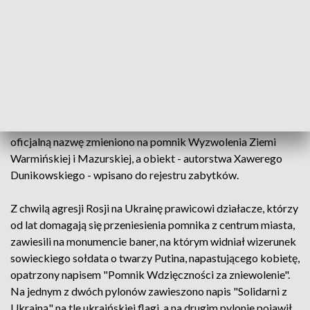
Podkreślili, że oczekują od Grzymowicza "natychmiastowej i
bezwarunkowej realizacji publicznie złożonej obietnicy o
relokacji pomnika Wdzięczności Armii Czerwonej". Apel
podpisało 29 działaczy opozycji antykomunistycznej.
Odsłonięty w 1954 roku pomnik Wdzięczności Armii
Czerwonej stoi w centrum Olsztyna. Na początku lat 90. jego
oficjalną nazwę zmieniono na pomnik Wyzwolenia Ziemi
Warmińskiej i Mazurskiej, a obiekt - autorstwa Xawerego
Dunikowskiego - wpisano do rejestru zabytków.
Z chwilą agresji Rosji na Ukrainę prawicowi działacze, którzy
od lat domagają się przeniesienia pomnika z centrum miasta,
zawiesili na monumencie baner, na którym widniał wizerunek
sowieckiego sołdata o twarzy Putina, napastującego kobietę,
opatrzony napisem "Pomnik Wdzięczności za zniewolenie".
Na jednym z dwóch pylonów zawieszono napis "Solidarni z
Ukrainą" na tle ukraińskiej flagi, a na drugim pylonie pojawił