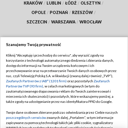
KRAKÓW
/
LUBLIN
/
ŁÓDŹ
/
OLSZTYN
/
OPOLE
/
POZNAŃ
/
RZESZÓW
/
SZCZECIN
/
WARSZAWA
/
WROCŁAW
Szanujemy Twoją prywatność
Dołącz do nas:
Kliknij "Akceptuję i przechodzę do serwisu", aby wyrazić zgody na
korzystanie z technologii automatycznego śledzenia i zbierania danych,
TVP
dostęp do informacji na Twoim urządzeniu końcowym i ich
Abonament TVP
przechowywanie oraz na przetwarzanie Twoich danych osobowych przez
Regulamin TVP
nas, czyli Telewizję Polską S.A. w likwidacji (zwaną dalej również „TVP”),
Emisja w TVP
Polityka prywatności
Zaufanych Partnerów z IAB* (1201 firm)
oraz pozostałych
Zaufanych
Partnerów TVP (93 firm)
, w celach marketingowych (w tym do
Centrum informacji TVP
Moje zgody
zautomatyzowanego dopasowania reklam do Twoich zainteresowań i
mierzenia ich skuteczności) i pozostałych, które wskazujemy poniżej, a
Naziemna Telewizja Cyfrowa
Pomoc
także zgody na udostępnianie przez nas identyfikatora PPID do Google.
Sklep TVP
Biuro reklamy
Twoje dane osobowe zbierane podczas odwiedzania przez Ciebie naszych
Rada Programowa
Kontakt
poszczególnych serwisów
zwanych dalej „Portalem”, w tym informacje
zapisywane za pomocą technologii takich jak: pliki cookie, sygnalizatory
System NOS
WWW lub innych podobnych technologii umożliwiających świadczenie