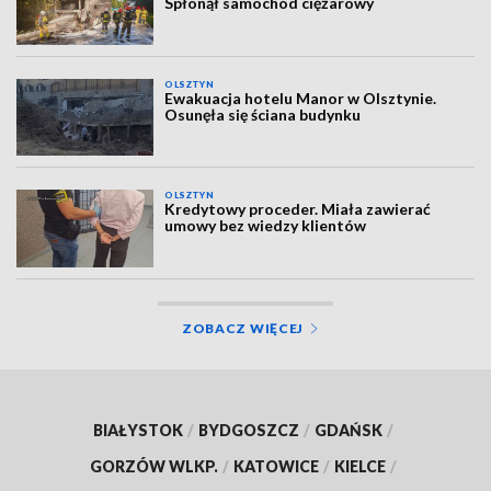
Spłonął samochód ciężarowy
OLSZTYN
Ewakuacja hotelu Manor w Olsztynie.
Osunęła się ściana budynku
OLSZTYN
Kredytowy proceder. Miała zawierać
umowy bez wiedzy klientów
ZOBACZ WIĘCEJ
BIAŁYSTOK
/
BYDGOSZCZ
/
GDAŃSK
/
GORZÓW WLKP.
/
KATOWICE
/
KIELCE
/