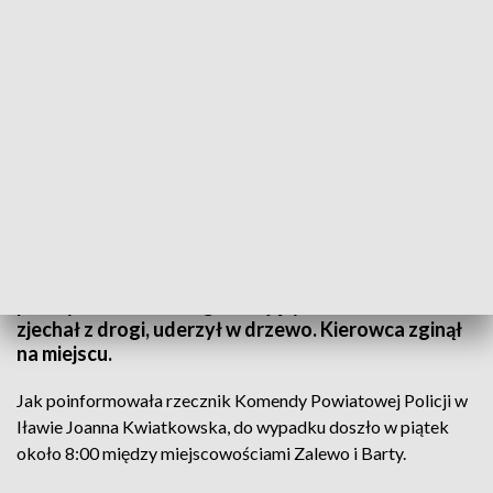
Według wstępnych ustaleń, mężczyzna wracał z pracy z nocnej zmiany
Jedna osoba zginęła w wypadku samochodowym
na drodze wojewódzkiej 519 koło Zalewa. Na
prostym odcinku drogi kierujący mercedesem
zjechał z drogi, uderzył w drzewo. Kierowca zginął
na miejscu.
Jak poinformowała rzecznik Komendy Powiatowej Policji w
Iławie Joanna Kwiatkowska, do wypadku doszło w piątek
około 8:00 między miejscowościami Zalewo i Barty.