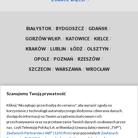
BIAŁYSTOK
/
BYDGOSZCZ
/
GDAŃSK
/
GORZÓW WLKP.
/
KATOWICE
/
KIELCE
/
KRAKÓW
/
LUBLIN
/
ŁÓDŹ
/
OLSZTYN
/
OPOLE
/
POZNAŃ
/
RZESZÓW
/
SZCZECIN
/
WARSZAWA
/
WROCŁAW
Szanujemy Twoją prywatność
Dołącz do nas:
Kliknij "Akceptuję i przechodzę do serwisu", aby wyrazić zgody na
korzystanie z technologii automatycznego śledzenia i zbierania danych,
TVP
dostęp do informacji na Twoim urządzeniu końcowym i ich
Abonament TVP
przechowywanie oraz na przetwarzanie Twoich danych osobowych przez
Regulamin TVP
nas, czyli Telewizję Polską S.A. w likwidacji (zwaną dalej również „TVP”),
Emisja w TVP
Polityka prywatności
Zaufanych Partnerów z IAB* (1201 firm)
oraz pozostałych
Zaufanych