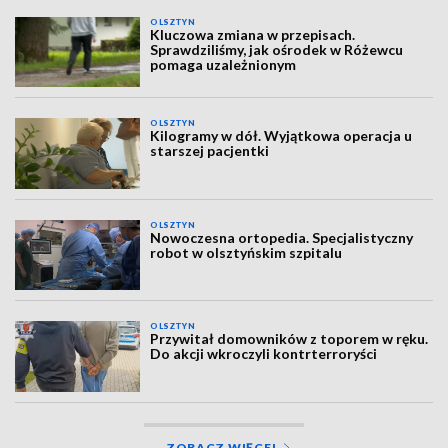
OLSZTYN
Kluczowa zmiana w przepisach.
Sprawdziliśmy, jak ośrodek w Różewcu
pomaga uzależnionym
OLSZTYN
Kilogramy w dół. Wyjątkowa operacja u
starszej pacjentki
OLSZTYN
Nowoczesna ortopedia. Specjalistyczny
robot w olsztyńskim szpitalu
OLSZTYN
Przywitał domowników z toporem w ręku.
Do akcji wkroczyli kontrterroryści
ZOBACZ WIĘCEJ