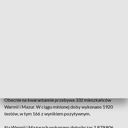
pomorskiego (409). 38 osób zmarło z powodu COVID-19,
95 osób zmarło z powodu współistnienia COVID-19 z innymi
schorzeniami.
W województwie warmińsko-mazurskim odnotowano 146
przypadków zakażeń koronawirusem, w tym 14 ponownych.
Liczba zakażeń na 10 tys. mieszkańców wynosi 0,93.
Najwięcej zachorowań potwierdzono w Olsztynie (41),
Elblągu (15), powiecie olsztyńskim (14), w powiecie
ostródzkim (13) oraz w powiecie iławskim (10). Nikt nie
zmarł.
Obecnie na kwarantannie przebywa 332 mieszkańców
Warmii i Mazur. W ciągu minionej doby wykonano 1920
testów, w tym 166 z wynikiem pozytywnym.
Na Warmii i Mazurach wykonano dotychczas 1 879 806