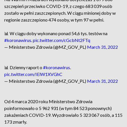
szczepień przeciwko COVID-19, z czego 683 039 osób
zostało w pełni zaszczepionych. W ciągu minionej doby w
regionie zaszczepiono 474 osoby, w tym 97 w pełni.
📊 W ciągu doby wykonano ponad 54,6 tys. testów na
#koronawirus
.
pic.twitter.com/cGcbNt2FTq
— Ministerstwo Zdrowia (@MZ_GOV_PL)
March 31, 2022
📊 Dzienny raport o
#koronawirus
.
pic.twitter.com/IElW1XVGhC
— Ministerstwo Zdrowia (@MZ_GOV_PL)
March 31, 2022
Od 4 marca 2020 roku Ministerstwo Zdrowia
poinformowało o 5 962 931 (w tym 84 523 ponownych)
zakażeniach COVID-19. Wyzdrowiało 5 323 067 osób, a 115
173 zmarły.