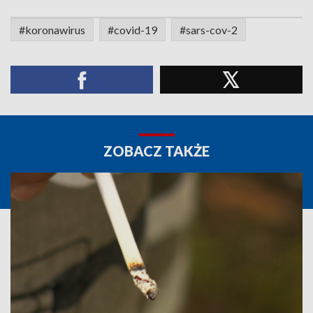
#koronawirus
#covid-19
#sars-cov-2
ZOBACZ TAKŻE