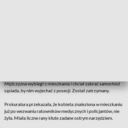
podejrzanego Ewy S. a drugi usiłowania krótkotrwałego
użycia pojazdu, należącego do innej osoby.
Sąd przychylił się do wniosku prokuratury i zdecydował
zastosowaniu trzymiesięcznego aresztu dla podejrzanego.
Do zabójstwa doszło we wtorek we wczesnych godzinach
porannych w jednym z mieszkań w budynku wielorodzinnym
w Działdowie. Przesłuchani przez prokuratora sąsiedzi
słyszeli krzyki i awanturę dobiegającą z mieszkania 41-
letniego mężczyzny, który mieszkał w nim ze swoją matką.
Mężczyzna wybiegł z mieszkania i chciał zabrać samochód
sąsiada, by nim wyjechać z posesji. Został zatrzymany.
Prokuratura przekazała, że kobieta znaleziona w mieszkaniu
już po wezwaniu ratowników medycznych i policjantów, nie
żyła. Miała liczne rany kłute zadane ostrym narzędziem.