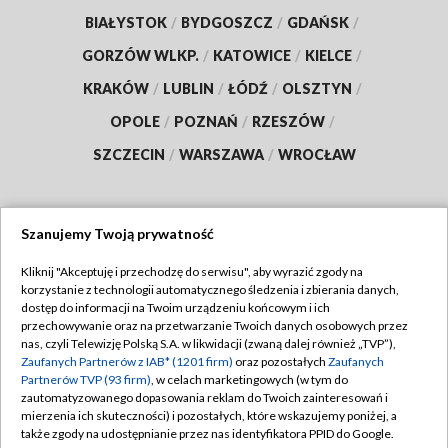
BIAŁYSTOK
/
BYDGOSZCZ
/
GDAŃSK
/
GORZÓW WLKP.
/
KATOWICE
/
KIELCE
/
KRAKÓW
/
LUBLIN
/
ŁÓDŹ
/
OLSZTYN
/
OPOLE
/
POZNAŃ
/
RZESZÓW
/
SZCZECIN
/
WARSZAWA
/
WROCŁAW
Szanujemy Twoją prywatność
Dołącz do nas:
Kliknij "Akceptuję i przechodzę do serwisu", aby wyrazić zgody na
korzystanie z technologii automatycznego śledzenia i zbierania danych,
TVP
dostęp do informacji na Twoim urządzeniu końcowym i ich
Abonament TVP
przechowywanie oraz na przetwarzanie Twoich danych osobowych przez
Regulamin TVP
nas, czyli Telewizję Polską S.A. w likwidacji (zwaną dalej również „TVP”),
Emisja w TVP
Polityka prywatności
Zaufanych Partnerów z IAB* (1201 firm)
oraz pozostałych
Zaufanych
Partnerów TVP (93 firm)
, w celach marketingowych (w tym do
Centrum informacji TVP
Moje zgody
zautomatyzowanego dopasowania reklam do Twoich zainteresowań i
mierzenia ich skuteczności) i pozostałych, które wskazujemy poniżej, a
Naziemna Telewizja Cyfrowa
Pomoc
także zgody na udostępnianie przez nas identyfikatora PPID do Google.