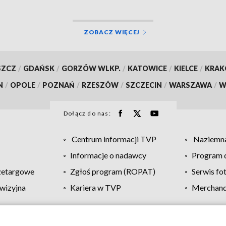
ZOBACZ WIĘCEJ
SZCZ
/
GDAŃSK
/
GORZÓW WLKP.
/
KATOWICE
/
KIELCE
/
KRA
N
/
OPOLE
/
POZNAŃ
/
RZESZÓW
/
SZCZECIN
/
WARSZAWA
/
W
Dołącz do nas:
Centrum informacji TVP
Naziemna
Informacje o nadawcy
Program d
zetargowe
Zgłoś program (ROPAT)
Serwis fo
wizyjna
Kariera w TVP
Merchandi