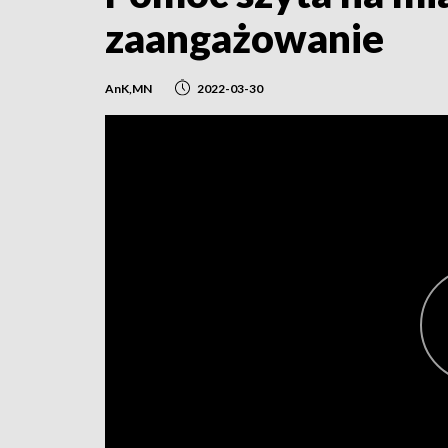
zaangażowanie
AnK,MN
2022-03-30