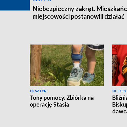
Niebezpieczny zakręt. Mieszkań
miejscowości postanowili działać
OLSZTYN
OLSZTY
Tony pomocy. Zbiórka na
Bliźn
operację Stasia
Bisku
dawc