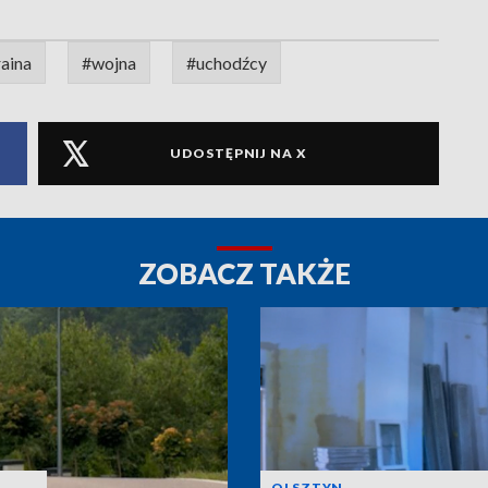
aina
#wojna
#uchodźcy
UDOSTĘPNIJ NA X
ZOBACZ TAKŻE
OLSZTYN