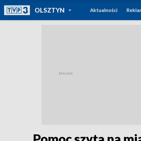
POWRÓT DO
OLSZTYN
Aktualności
Rekla
TVP REGIONY
Pomoc szyta na mia