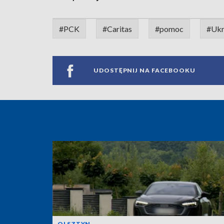
#PCK
#Caritas
#pomoc
#Ukr
UDOSTĘPNIJ NA FACEBOOKU
OLSZTYN