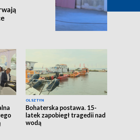
rwają
ce
OLSZTYN
alna
Bohaterska postawa. 15-
rego
latek zapobiegł tragedii nad
ą
wodą