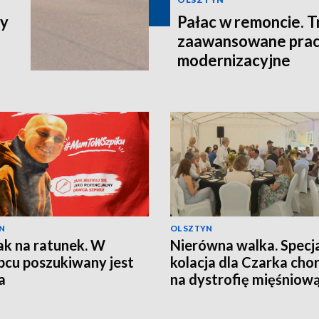
cy
Pałac w remoncie. T
zaawansowane pra
modernizacyjne
N
OLSZTYN
iak na ratunek. W
Nierówna walka. Specj
pcu poszukiwany jest
kolacja dla Czarka cho
a
na dystrofię mięśniow
Duchenne'a