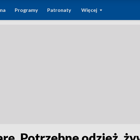
ma
Programy
Patronaty
Więcej
rę. Potrzebne odzież, ży