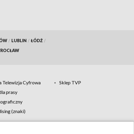
KÓW
/
LUBLIN
/
ŁÓDŹ
/
ROCŁAW
 Telewizja Cyfrowa
Sklep TVP
la prasy
tograficzny
sing (znaki)