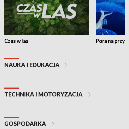
Czas w las
Pora na przyr
NAUKA I EDUKACJA
TECHNIKA I MOTORYZACJA
GOSPODARKA