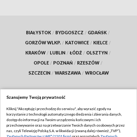
BIAŁYSTOK
/
BYDGOSZCZ
/
GDAŃSK
/
GORZÓW WLKP.
/
KATOWICE
/
KIELCE
/
KRAKÓW
/
LUBLIN
/
ŁÓDŹ
/
OLSZTYN
/
OPOLE
/
POZNAŃ
/
RZESZÓW
/
SZCZECIN
/
WARSZAWA
/
WROCŁAW
Szanujemy Twoją prywatność
Dołącz do nas:
Kliknij "Akceptuję i przechodzę do serwisu", aby wyrazić zgody na
korzystanie z technologii automatycznego śledzenia i zbierania danych,
TVP
dostęp do informacji na Twoim urządzeniu końcowym i ich
Abonament TVP
przechowywanie oraz na przetwarzanie Twoich danych osobowych przez
Regulamin TVP
nas, czyli Telewizję Polską S.A. w likwidacji (zwaną dalej również „TVP”),
Emisja w TVP
Zaufanych Partnerów z IAB* (1201 firm)
oraz pozostałych
Zaufanych
Polityka prywatności