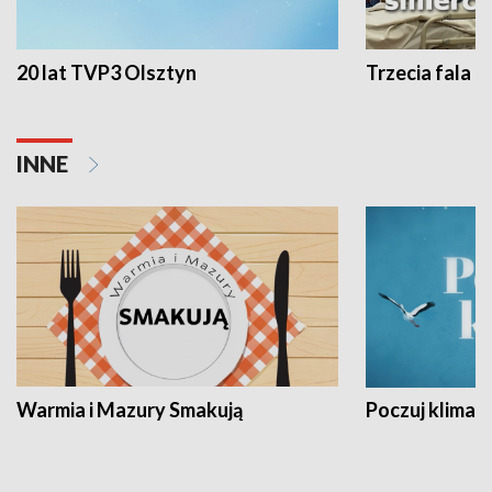
20 lat TVP3 Olsztyn
Trzecia fala -
INNE
Warmia i Mazury Smakują
Poczuj klimat