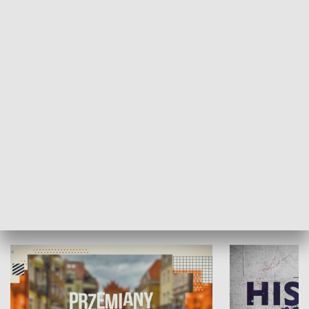
SPOŁECZEŃSTWO
Moje miejsce
Winda region
HISTORIA